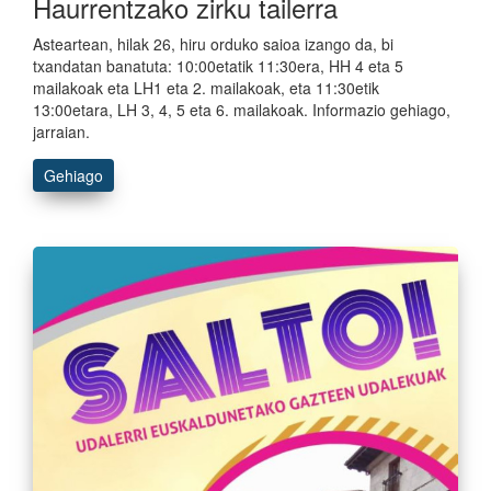
Haurrentzako zirku tailerra
Asteartean, hilak 26, hiru orduko saioa izango da, bi
txandatan banatuta: 10:00etatik 11:30era, HH 4 eta 5
mailakoak eta LH1 eta 2. mailakoak, eta 11:30etik
13:00etara, LH 3, 4, 5 eta 6. mailakoak. Informazio gehiago,
jarraian.
Gehiago