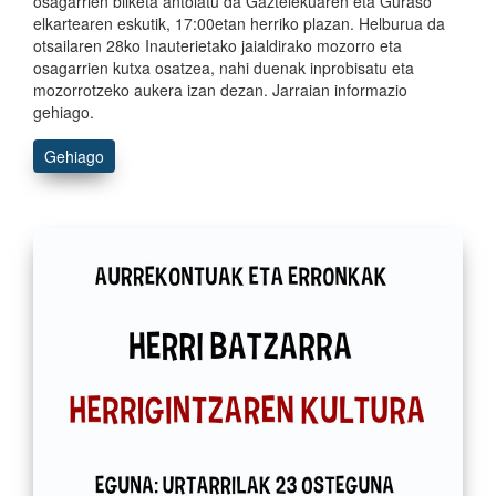
osagarrien bilketa antolatu da Gaztelekuaren eta Guraso
elkartearen eskutik, 17:00etan herriko plazan. Helburua da
otsailaren 28ko Inauterietako jaialdirako mozorro eta
osagarrien kutxa osatzea, nahi duenak inprobisatu eta
mozorrotzeko aukera izan dezan. Jarraian informazio
gehiago.
Gehiago