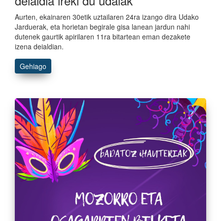
deialdia ireki du udalak
Aurten, ekainaren 30etik uztailaren 24ra izango dira Udako
Jarduerak, eta horietan begirale gisa lanean jardun nahi
dutenek gaurtik apirilaren 11ra bitartean eman dezakete
izena deialdian.
Gehiago