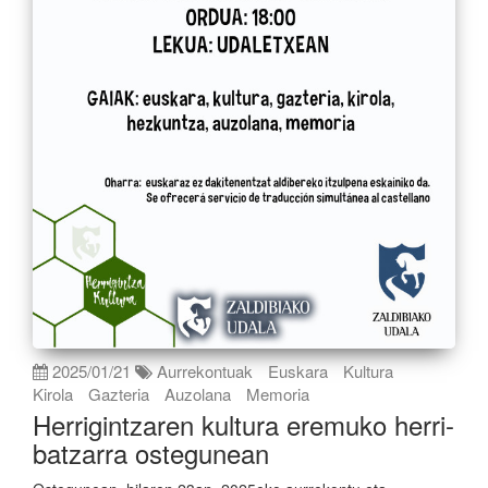
2025/01/21
Aurrekontuak
Euskara
Kultura
Kirola
Gazteria
Auzolana
Memoria
Herrigintzaren kultura eremuko herri-
batzarra ostegunean