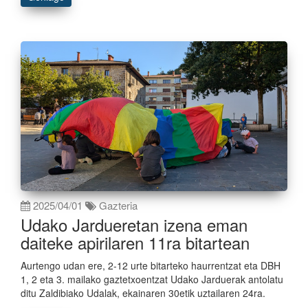
2025/04/01
Gazteria
Udako Jardueretan izena eman
daiteke apirilaren 11ra bitartean
Aurtengo udan ere, 2-12 urte bitarteko haurrentzat eta DBH
1, 2 eta 3. mailako gaztetxoentzat Udako Jarduerak antolatu
ditu Zaldibiako Udalak, ekainaren 30etik uztailaren 24ra.