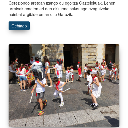
Gereziondo aretoan izango du egoitza Gaztelekuak. Lehen
urratsak ematen ari den ekimena sakonago ezagutzeko
hainbat argibide eman ditu Garazik.
Gehiago