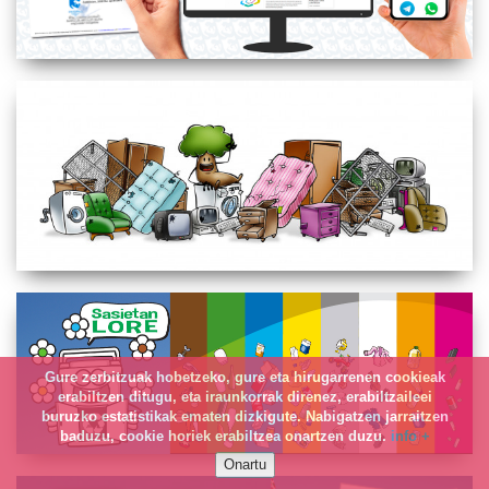
Gure zerbitzuak hobetzeko, gure eta hirugarrenen cookieak
erabiltzen ditugu, eta iraunkorrak direnez, erabiltzaileei
buruzko estatistikak ematen dizkigute. Nabigatzen jarraitzen
baduzu, cookie horiek erabiltzea onartzen duzu.
info +