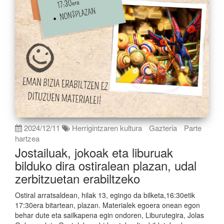
2024/12/11
Herrigintzaren kultura
Gazteria
Parte
hartzea
Jostailuak, jokoak eta liburuak
bilduko dira ostiralean plazan, udal
zerbitzuetan erabiltzeko
Ostiral arratsaldean, hilak 13, egingo da bilketa,16:30etik
17:30era bitartean, plazan. Materialek egoera onean egon
behar dute eta sailkapena egin ondoren, Liburutegira, Jolas