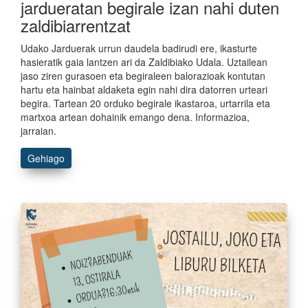
jardueratan begirale izan nahi duten
zaldibiarrentzat
Udako Jarduerak urrun daudela badirudi ere, ikasturte
hasieratik gaia lantzen ari da Zaldibiako Udala. Uztailean
jaso ziren gurasoen eta begiraleen balorazioak kontutan
hartu eta hainbat aldaketa egin nahi dira datorren urteari
begira. Tartean 20 orduko begirale ikastaroa, urtarrila eta
martxoa artean dohainik emango dena. Informazioa,
jarraian.
Gehiago