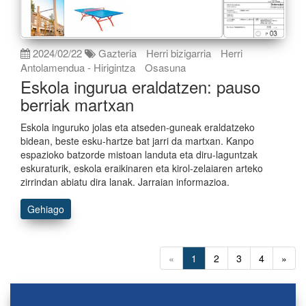
2024/02/22
Gazteria
Herri bizigarria
Herri
Antolamendua - Hirigintza
Osasuna
Eskola ingurua eraldatzen: pauso
berriak martxan
Eskola inguruko jolas eta atseden-guneak eraldatzeko
bidean, beste esku-hartze bat jarri da martxan. Kanpo
espazioko batzorde mistoan landuta eta diru-laguntzak
eskuraturik, eskola eraikinaren eta kirol-zelaiaren arteko
zirrindan abiatu dira lanak. Jarraian informazioa.
Gehiago
«
1
2
3
4
»