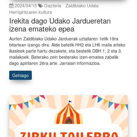
2024/04/15
Gazteria
Zaldibiako Udala
Herrigintzaren kultura
Irekita dago Udako Jardueretan
izena emateko epea
Aurten Zaldibiako Udako Jarduerak uztailaren 1etik 19ra
bitartean izango dira. Alde batetik HH2 eta LH6 maila arteko
ikasleek parte hartu dezakete, eta bestetik DBH 1, 2 eta 3.
mailakoek. Baterako zein besterako izen-ematea zabalik
dago apirilaren 26ra arte. Jarraian informazioa.
Gehiago