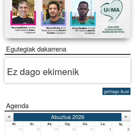
Egutegiak dakarrena
Ez dago ekimenik
gehiago ikusi
Agenda
Abuztua 2026
Al.
Ar.
Az.
Og.
Os.
La.
Ig.
27
28
29
30
31
1
2