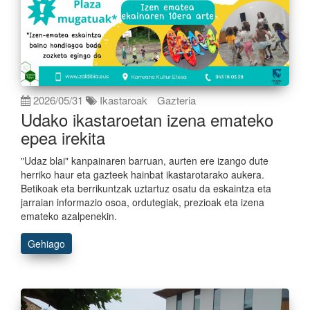
2026/05/31
Ikastaroak
Gazteria
Udako ikastaroetan izena emateko
epea irekita
"Udaz blai" kanpainaren barruan, aurten ere izango dute
herriko haur eta gazteek hainbat ikastarotarako aukera.
Betikoak eta berrikuntzak uztartuz osatu da eskaintza eta
jarraian informazio osoa, ordutegiak, prezioak eta izena
emateko azalpenekin.
Gehiago