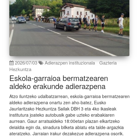
2026/07/03
Adierazpen instituzionala
Gazteria
Hezkuntza
Eskola-garraioa bermatzearen
aldeko erakunde adierazpena
Atzo iluntzeko udalbatzarrean, eskola-garraioa bermatzearen
aldeko adierazpena onartu zen aho-batez, Eusko
Jaurlaritzako Hezkuntza Sailak DBH 3 eta 4ko ikasleak
institutura joateko autobusik gabe uzteko erabakiaren
aurrean. Gaur arratsaldeko 18:00etan plazan elkartzeko
deialdia egin da, sinadura bilketa abiatu eta talde-argazkia
ateratzeko. Jarraian irakur dezakezue adierazpena osorik.