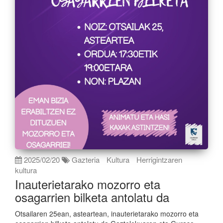
2025/02/20
Gazteria
Kultura
Herrigintzaren
kultura
Inauterietarako mozorro eta
osagarrien bilketa antolatu da
Otsailaren 25ean, asteartean, inauterietarako mozorro eta