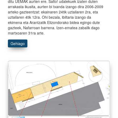
ditu UEMAK aurten ere. Salto! udalekuek izaten duten
arrakasta ikusita, aurten bi txanda izango dira 2006-2009
arteko gazteentzat: ekainaren 24tik uztailaren 2ra, eta
uztailaren 4tik 12ra. Ohi bezala, ibiltaria izango da
ekimena eta Arantzatik Elizondorako bidea egingo dute
gazteek, Nafarroan barrena. Izen-ematea zabalik dago
martxoaren 31ra arte.
Gehiago