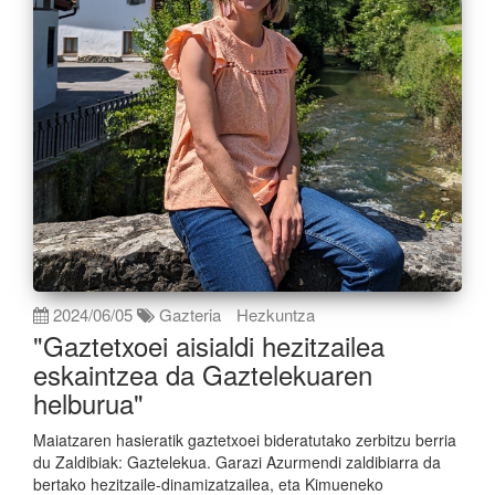
2024/06/05
Gazteria
Hezkuntza
"Gaztetxoei aisialdi hezitzailea
eskaintzea da Gaztelekuaren
helburua"
Maiatzaren hasieratik gaztetxoei bideratutako zerbitzu berria
du Zaldibiak: Gaztelekua. Garazi Azurmendi zaldibiarra da
bertako hezitzaile-dinamizatzailea, eta Kimueneko