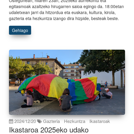
Ostegunean, hilaren 23an, 2025eko aurrekontu eta
egitasmoak azaltzeko hirugarren saioa egingo da. 18:00etan
udaletxean jarri da hitzordua eta euskara, kultura, kirola,
gazteria eta hezkuntza izango dira hizpide, besteak beste.
Gehiago
2024/12/20
Gazteria
Hezkuntza
Ikastaroak
Ikastaroa 2025eko udako