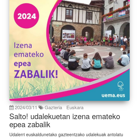
2024/03/11
Gazteria
Euskara
Salto! udalekuetan izena emateko
epea zabalik
Udalerri euskaldunetako gazteentzako udalekuak antolatu