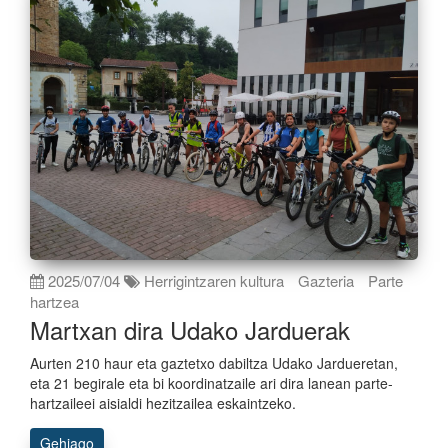
2025/07/04
Herrigintzaren kultura
Gazteria
Parte
hartzea
Martxan dira Udako Jarduerak
Aurten 210 haur eta gaztetxo dabiltza Udako Jardueretan,
eta 21 begirale eta bi koordinatzaile ari dira lanean parte-
hartzaileei aisialdi hezitzailea eskaintzeko.
Gehiago