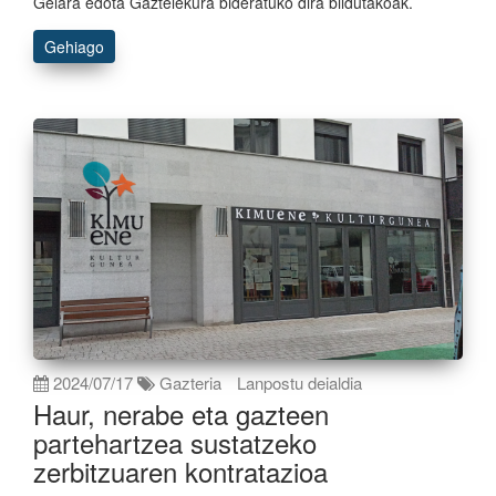
Gelara edota Gaztelekura bideratuko dira bildutakoak.
Gehiago
2024/07/17
Gazteria
Lanpostu deialdia
Haur, nerabe eta gazteen
partehartzea sustatzeko
zerbitzuaren kontratazioa