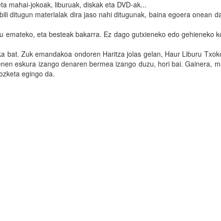
eta mahai-jokoak, liburuak, diskak eta DVD-ak...
bili ditugun materialak dira jaso nahi ditugunak, baina egoera onean 
u emateko, eta besteak bakarra. Ez dago gutxieneko edo gehieneko ko
ka bat. Zuk emandakoa ondoren Haritza jolas gelan, Haur Liburu Txok
enen eskura izango denaren bermea izango duzu, hori bai. Gainera, m
zozketa egingo da.