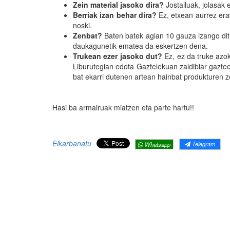
Zein material jasoko dira?
Jostailuak, jolasak 
Berriak izan behar dira?
Ez, etxean aurrez era
noski.
Zenbat?
Baten batek agian 10 gauza izango dit
daukagunetik ematea da eskertzen dena.
Trukean ezer jasoko dut?
Ez, ez da truke azo
Liburutegian edota Gaztelekuan zaldibiar gazte
bat ekarri dutenen artean hainbat produkturen 
Hasi ba armairuak miatzen eta parte hartu!!
Elkarbanatu
Telegram
Whatsapp