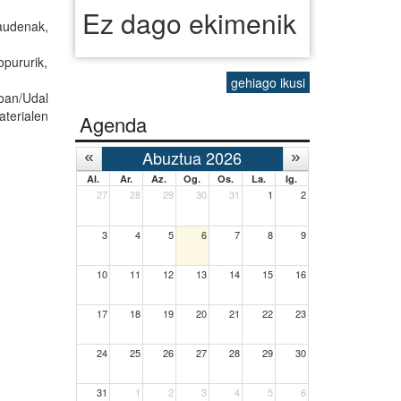
Ez dago ekimenik
daudenak,
pururik,
gehiago ikusi
oan/Udal
aterialen
Agenda
Abuztua 2026
Al.
Ar.
Az.
Og.
Os.
La.
Ig.
27
28
29
30
31
1
2
3
4
5
6
7
8
9
10
11
12
13
14
15
16
17
18
19
20
21
22
23
24
25
26
27
28
29
30
31
1
2
3
4
5
6