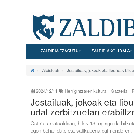
ZALDIBIA EZAGUTU
ZALDIBIAKO UDALA
Albisteak
Jostailuak, jokoak eta liburuak bildu
2024/12/11
Herrigintzaren kultura
Gazteria
P
Jostailuak, jokoak eta lib
udal zerbitzuetan erabiltz
Ostiral arratsaldean, hilak 13, egingo da bilk
egon behar dute eta sailkapena egin ondoren, 