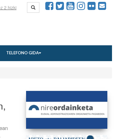
TELEFONO GIDA
n,
nean
a