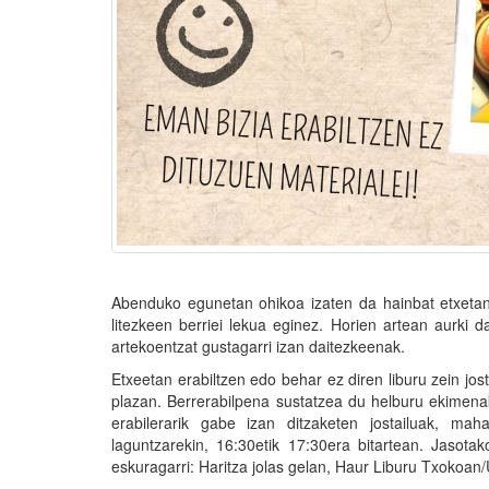
Abenduko egunetan ohikoa izaten da hainbat etxetan 
litezkeen berriei lekua eginez. Horien artean aurki da
artekoentzat gustagarri izan daitezkeenak.
Etxeetan erabiltzen edo behar ez diren liburu zein jos
plazan. Berrerabilpena sustatzea du helburu ekimenak
erabilerarik gabe izan ditzaketen jostailuak, ma
laguntzarekin, 16:30etik 17:30era bitartean. Jasotako
eskuragarri: Haritza jolas gelan, Haur Liburu Txokoan