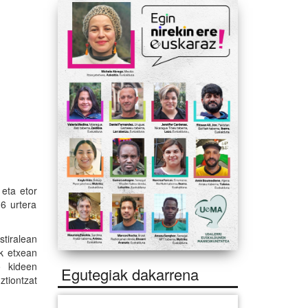
 eta etor
16 urtera
stiralean
ek etxean
o kideen
Egutegiak dakarrena
ztiontzat