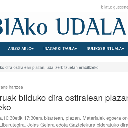
ARLOZ ARLO
IRAGARKI TAULA
BULEGO BIRTUALA
ko dira ostiralean plazan, udal zerbitzuetan erabiltzeko
arte hartzea
uruak bilduko dira ostiralean plaza
eko
eta,16:30etik 17:30era bitartean, plazan. Materialek egoera o
Liburutegira, Jolas Gelara edota Gaztelekura bideratuko dir