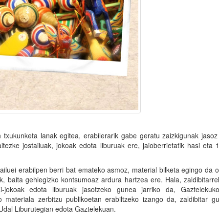
txukunketa lanak egitea, erabilerarik gabe geratu zaizkigunak jasoz
itezke jostailuak, jokoak edota liburuak ere, jaioberrietatik hasi eta 
tailuei erabilpen berri bat emateko asmoz, material bilketa egingo da o
, baita gehiegizko kontsumoaz ardura hartzea ere. Hala, zaldibitarr
hai-jokoak edota liburuak jasotzeko gunea jarriko da, Gaztelekuk
 materiala zerbitzu publikoetan erabiltzeko izango da, zaldibitar gu
/Udal Liburutegian edota Gaztelekuan.