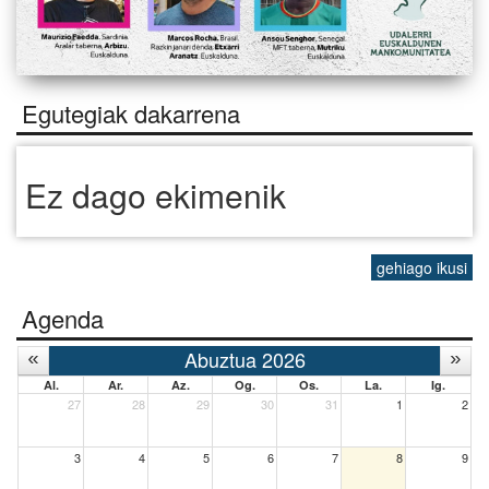
Egutegiak dakarrena
Ez dago ekimenik
gehiago ikusi
Agenda
Abuztua 2026
Al.
Ar.
Az.
Og.
Os.
La.
Ig.
27
28
29
30
31
1
2
3
4
5
6
7
8
9