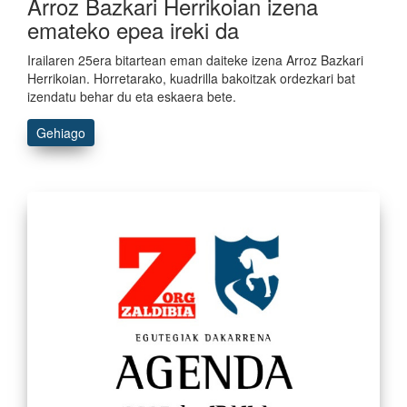
Arroz Bazkari Herrikoian izena
emateko epea ireki da
Irailaren 25era bitartean eman daiteke izena Arroz Bazkari
Herrikoian. Horretarako, kuadrilla bakoitzak ordezkari bat
izendatu behar du eta eskaera bete.
Gehiago