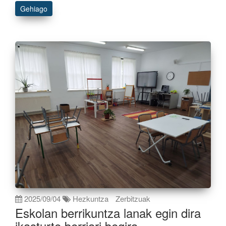
Gehiago
2025/09/04
Hezkuntza
Zerbitzuak
Eskolan berrikuntza lanak egin dira
ikasturte berriari begira