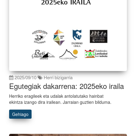
2025/09/10
Herri bizigarria
Egutegiak dakarrena: 2025eko iraila
Herriko eragileek eta udalak antolatutako hainbat
ekintza izango dira irailean. Jarraian guztien bilduma.
Gehiago