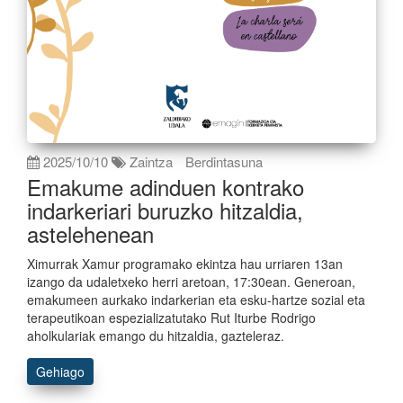
2025/10/10
Zaintza
Berdintasuna
Emakume adinduen kontrako
indarkeriari buruzko hitzaldia,
astelehenean
Ximurrak Xamur programako ekintza hau urriaren 13an
izango da udaletxeko herri aretoan, 17:30ean. Generoan,
emakumeen aurkako indarkerian eta esku-hartze sozial eta
terapeutikoan espezializatutako Rut Iturbe Rodrigo
aholkulariak emango du hitzaldia, gazteleraz.
Gehiago