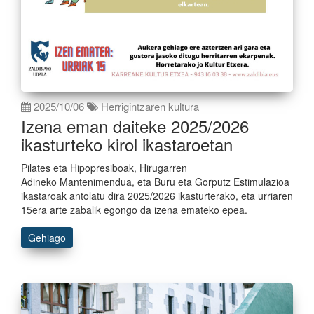
2025/10/06
Herrigintzaren kultura
Izena eman daiteke 2025/2026
ikasturteko kirol ikastaroetan
Pilates eta Hipopresiboak, Hirugarren
Adineko Mantenimendua, eta Buru eta Gorputz Estimulazioa
ikastaroak antolatu dira 2025/2026 ikasturterako, eta urriaren
15era arte zabalik egongo da izena emateko epea.
Gehiago