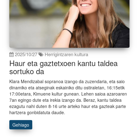
2025/10/27
Herrigintzaren kultura
Haur eta gaztetxoen kantu taldea
sortuko da
Klara Mendizabal sopranoa izango da zuzendaria, eta saio
dinamiko eta atseginak eskainiko ditu ostiraletan, 16:15etik
17:00etara, Kimuene kultur gunean. Lehen saioa azaroaren
7an egingo dute eta irekia izango da. Beraz, kantu taldea
ezagutu nahi duten 8-16 urte arteko haur eta gazteak parte
hartzera gonbidatuta daude.
Gehiago