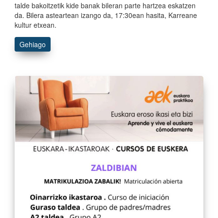
talde bakoitzetik kide banak bileran parte hartzea eskatzen
da. Bilera asteartean izango da, 17:30ean hasita, Karreane
kultur etxean.
Gehiago