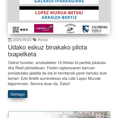
2025/09/23
Kirola
Udako eskuz binakako pilota
txapelketa
Ostiral honetan, arratsaldeko 19:00etan bi partida jokatuko
dira Resti pilotalekuan. Festen egitarauaren barruan
antolatutako jaialdia da eta bi herritarrek parte hartuko dute
bertan: Ezki Aristik aurrenekoan eta Lide Lopez Muruak
bigarrenean. Sarrera doan da. Zatoz!
Gehiago