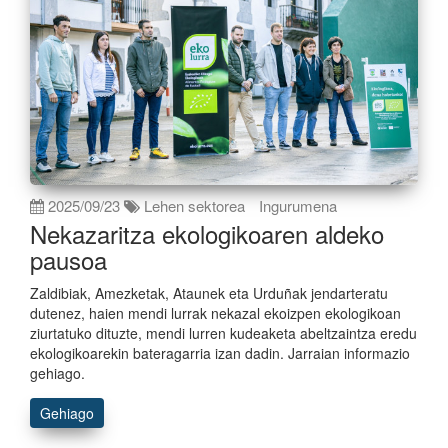
2025/09/23
Lehen sektorea
Ingurumena
Nekazaritza ekologikoaren aldeko
pausoa
Zaldibiak, Amezketak, Ataunek eta Urduñak jendarteratu
dutenez, haien mendi lurrak nekazal ekoizpen ekologikoan
ziurtatuko dituzte, mendi lurren kudeaketa abeltzaintza eredu
ekologikoarekin bateragarria izan dadin. Jarraian informazio
gehiago.
Gehiago