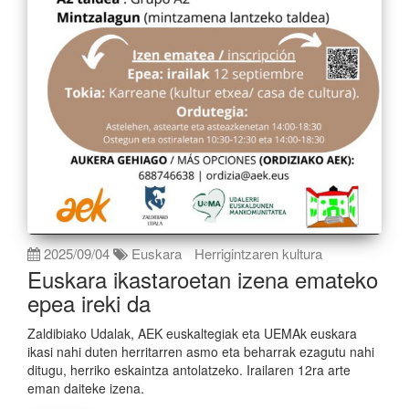
2025/09/04
Euskara
Herrigintzaren kultura
Euskara ikastaroetan izena emateko
epea ireki da
Zaldibiako Udalak, AEK euskaltegiak eta UEMAk euskara
ikasi nahi duten herritarren asmo eta beharrak ezagutu nahi
ditugu, herriko eskaintza antolatzeko. Irailaren 12ra arte
eman daiteke izena.