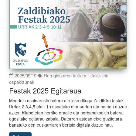
2025/09/19
Herrigintzaren kultura
Jaiak eta
ospakizunak
Festak 2025 Egitaraua
Mondeju usainarekin batera ate joka ditugu Zaldibiko festak.
Urriak 2,3,4,5 eta 11n ospatuko dira aurten eta hemen duzue
azken hilabetetan herriko eragile eta norbanakoekin batera
egositako egitarau zabala. Datorren astean etxe guztietara
banatuko den euskarriaren bertsio digitala duzue hau.