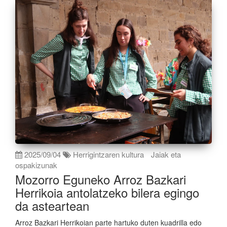
2025/09/04
Herrigintzaren kultura
Jaiak eta
ospakizunak
Mozorro Eguneko Arroz Bazkari
Herrikoia antolatzeko bilera egingo
da asteartean
Arroz Bazkari Herrikoian parte hartuko duten kuadrilla edo