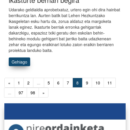
Udarako geldialdia aprobetxatuz, urtero egin ohi dira hainbat
berrikuntza lan. Aurten batik bat Lehen Hezkuntzako
ikasgeletan esku hartu da, zorua aldatuz eta margoketa
lanak eginez. Ikasturte berriak erronka gehigarriak
dakarzkigu, espazioz txiki geratu den eskolan behin-
behineko modulu gehigarri bat jarriko baita udazkenean
zehar eta egungo eraikinari lotuko zaion eraikin berriaren
proiektua landuko baita.
Gehiago
«
1
2
...
5
6
7
8
9
10
11
...
97
98
»