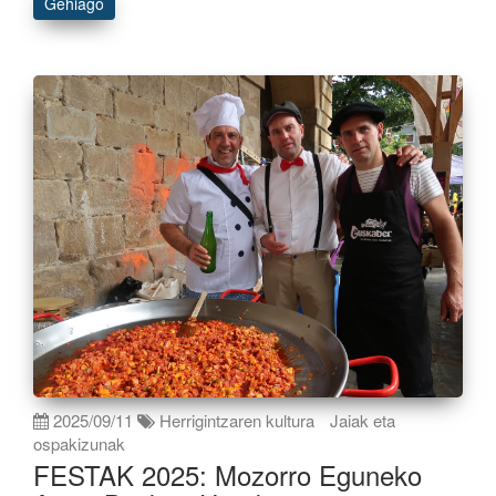
Gehiago
2025/09/11
Herrigintzaren kultura
Jaiak eta
ospakizunak
FESTAK 2025: Mozorro Eguneko