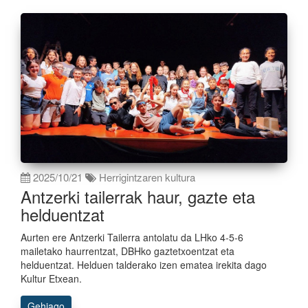
2025/10/21
Herrigintzaren kultura
Antzerki tailerrak haur, gazte eta
helduentzat
Aurten ere Antzerki Tailerra antolatu da LHko 4-5-6
mailetako haurrentzat, DBHko gaztetxoentzat eta
helduentzat. Helduen talderako izen ematea irekita dago
Kultur Etxean.
Gehiago