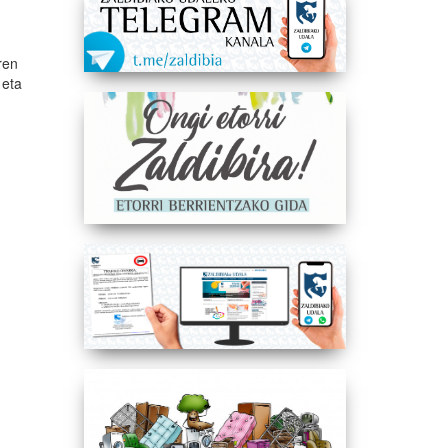
ren
 eta