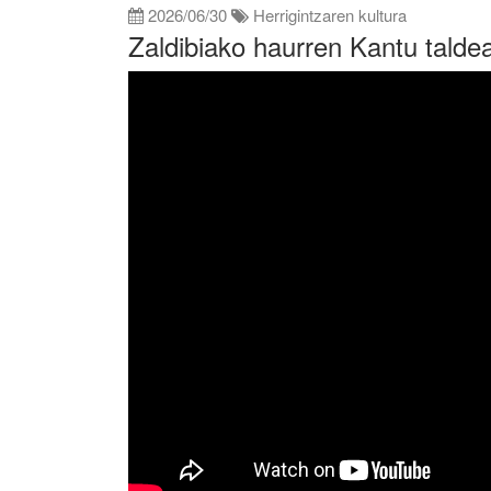
2026/06/30
Herrigintzaren kultura
Zaldibiako haurren Kantu talde