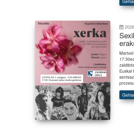
Gehi
2026
Sexi
erak
Martxel
17:30ea
zaldibi
Euskal 
sentsaz
prozesu
Gehi