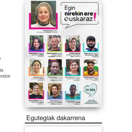
e
ta
eratze
Egutegiak dakarrena