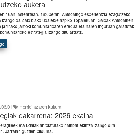
utzeko aukera
en 16an, asteartean, 18:00etan, Antsoaingo esperientzia ezagutzeko
ia izango da Zaldibiako udaletxe azpiko Topalekuan. Saioak Antsoainen
 jarritako jantoki komunitarioaren eredua eta haren inguruan garatuta
 komunitarioko estrategia izango ditu ardatz.
ago
/06/01
Herrigintzaren kultura
egiak dakarrena: 2026 ekaina
 eragileek eta udalak antolatutako hainbat ekintza izango dira
n. Jarraian guztien bilduma.