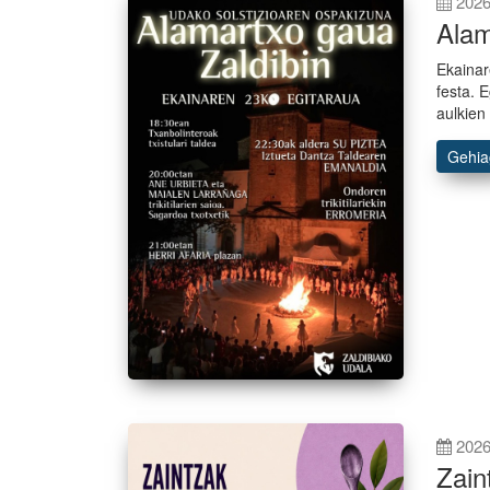
2026
Alam
Ekainar
festa. 
aulkien
Gehi
2026
Zain