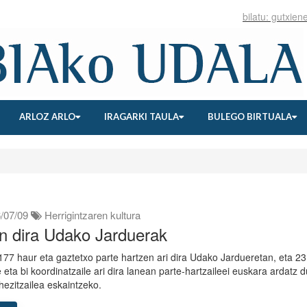
ARLOZ ARLO
IRAGARKI TAULA
BULEGO BIRTUALA
/07/09
Herrigintzaren kultura
n dira Udako Jarduerak
177 haur eta gaztetxo parte hartzen ari dira Udako Jardueretan, eta 23
e eta bi koordinatzaile ari dira lanean parte-hartzaileei euskara ardatz 
 hezitzailea eskaintzeko.