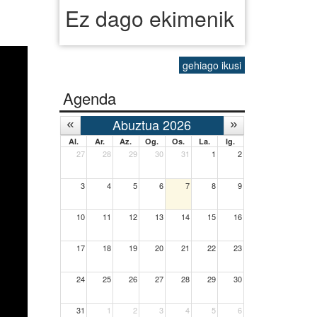
Ez dago ekimenik
gehiago ikusi
Agenda
Abuztua 2026
Al.
Ar.
Az.
Og.
Os.
La.
Ig.
27
28
29
30
31
1
2
3
4
5
6
7
8
9
10
11
12
13
14
15
16
17
18
19
20
21
22
23
24
25
26
27
28
29
30
31
1
2
3
4
5
6