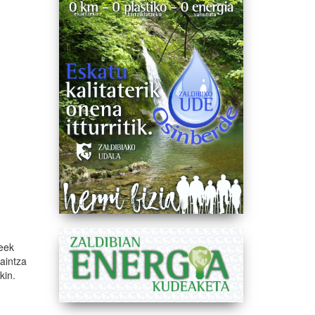
teek
kaintza
ekin.