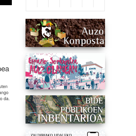
pea
uten
zango
o da.