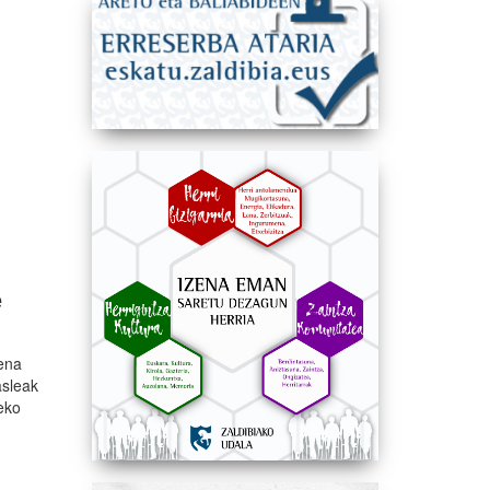
e
pena
asleak
deko
-