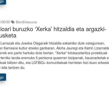
ago
/06/30
Berdintasuna
lioari buruzko ‘Xerka’ hitzaldia eta argazki-
usketa
 Larrazak eta Joseba Olagaraik hitzaldia eskainiko dute ostegunean,
n Karreane kultur etxeko ganbaran. Aloña Jauregi eta Katrin Lizarrald
tarrek ere parte hartuko dute bertan. "Xerka" fotokazetaritza proiektuak
Herriko landa-eremuko 5 pertsona queerren bizipenak, hausnarketak e
ioak biltzen ditu, eta LGTBIQ+ komunitateak herrietan bizi duen erbest
 isila lantzen du.
ago