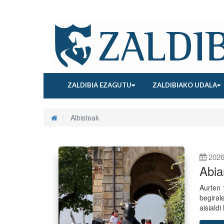
ZALDIBIA EZAGUTU
ZALDIBIAKO UDALA
Albisteak
2026
Abia
Aurten 
begiral
aisialdi