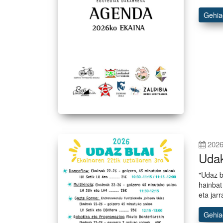
Gehi
2026
Udak
"Udaz b
hainbat
eta jar
Gehi