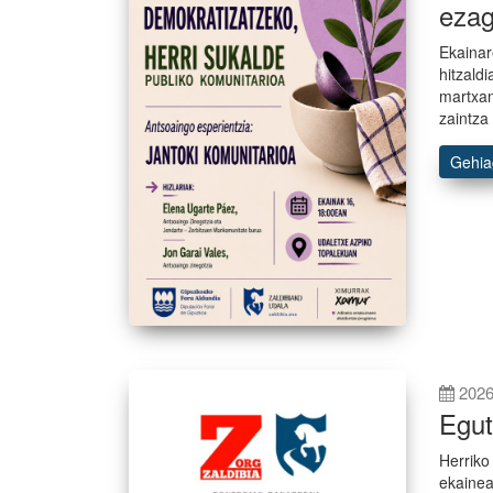
ezag
Ekainar
hitzald
martxan
zaintza
Gehi
2026
Egut
Herriko
ekainea