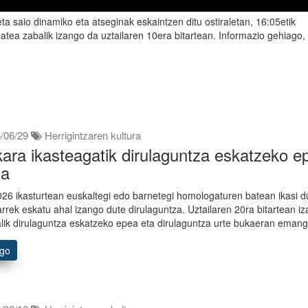
a saio dinamiko eta atseginak eskaintzen ditu ostiraletan, 16:05etik
tea zabalik izango da uztailaren 10era bitartean. Informazio gehiago,
/06/29
Herrigintzaren kultura
ara ikasteagatik dirulaguntza eskatzeko e
ta
26 ikasturtean euskaltegi edo barnetegi homologaturen batean ikasi d
tarrek eskatu ahal izango dute dirulaguntza. Uztailaren 20ra bitartean i
lik dirulaguntza eskatzeko epea eta dirulaguntza urte bukaeran emang
ago