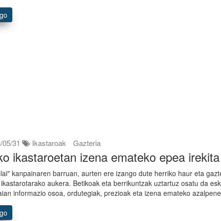
ago
/05/31
Ikastaroak
Gazteria
o ikastaroetan izena emateko epea irekita
lai" kanpainaren barruan, aurten ere izango dute herriko haur eta gaz
 ikastarotarako aukera. Betikoak eta berrikuntzak uztartuz osatu da es
raian informazio osoa, ordutegiak, prezioak eta izena emateko azalpen
ago