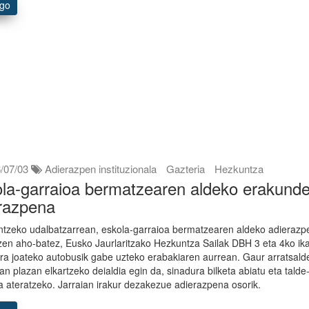
ago
/07/03
Adierazpen instituzionala
Gazteria
Hezkuntza
la-garraioa bermatzearen aldeko erakund
razpena
untzeko udalbatzarrean, eskola-garraioa bermatzearen aldeko adieraz
zen aho-batez, Eusko Jaurlaritzako Hezkuntza Sailak DBH 3 eta 4ko ik
tura joateko autobusik gabe uzteko erabakiaren aurrean. Gaur arratsal
an plazan elkartzeko deialdia egin da, sinadura bilketa abiatu eta talde
a ateratzeko. Jarraian irakur dezakezue adierazpena osorik.