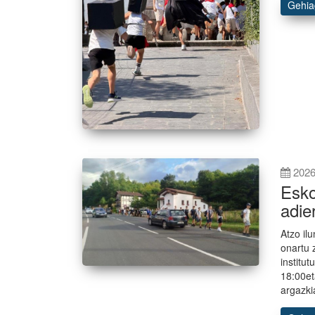
Gehi
2026
Esko
adie
Atzo il
onartu 
institu
18:00et
argazki