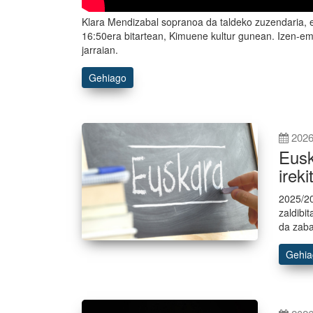
Klara Mendizabal sopranoa da taldeko zuzendaria, et
16:50era bitartean, Kimuene kultur gunean. Izen-ema
jarraian.
Gehiago
2026
Eusk
ireki
2025/20
zaldibi
da zaba
Gehi