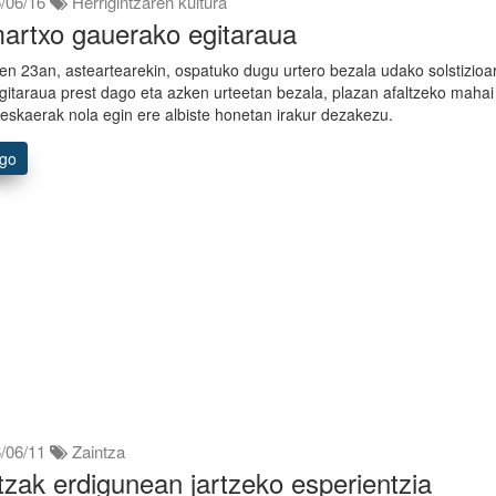
/06/16
Herrigintzaren kultura
artxo gauerako egitaraua
en 23an, asteartearekin, ospatuko dugu urtero bezala udako solstizioa
Egitaraua prest dago eta azken urteetan bezala, plazan afaltzeko mahai
 eskaerak nola egin ere albiste honetan irakur dezakezu.
ago
/06/11
Zaintza
tzak erdigunean jartzeko esperientzia