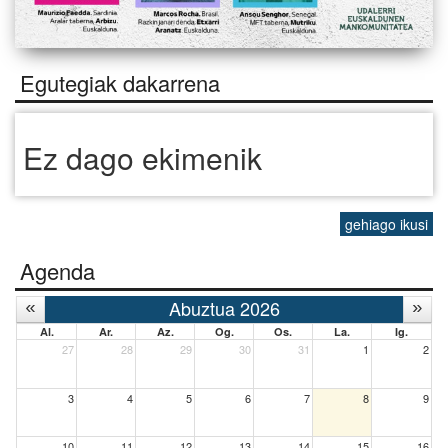
Egutegiak dakarrena
Ez dago ekimenik
gehiago ikusi
Agenda
Abuztua 2026
Al.
Ar.
Az.
Og.
Os.
La.
Ig.
27
28
29
30
31
1
2
3
4
5
6
7
8
9
10
11
12
13
14
15
16