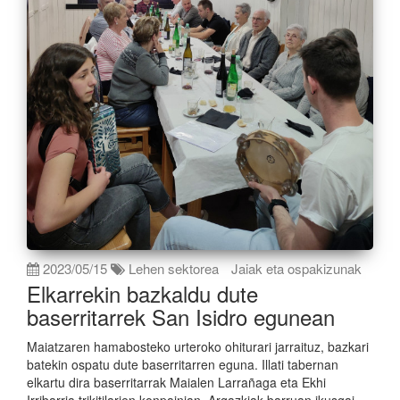
2023/05/15
Lehen sektorea
Jaiak eta ospakizunak
Elkarrekin bazkaldu dute
baserritarrek San Isidro egunean
Maiatzaren hamabosteko urteroko ohiturari jarraituz, bazkari
batekin ospatu dute baserritarren eguna. Illati tabernan
elkartu dira baserritarrak Maialen Larrañaga eta Ekhi
Irribarria trikitilarien konpainian. Argazkiak barruan ikusgai.