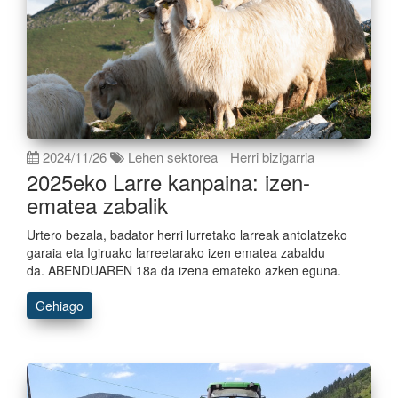
2024/11/26
Lehen sektorea
Herri bizigarria
2025eko Larre kanpaina: izen-
ematea zabalik
Urtero bezala, badator herri lurretako larreak antolatzeko
garaia eta Igiruako larreetarako izen ematea zabaldu
da. ABENDUAREN 18a da izena emateko azken eguna.
Gehiago