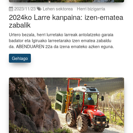
2023/11/23
Lehen sektorea
Herri bizigarria
2024ko Larre kanpaina: izen-ematea
zabalik
Urtero bezala, herri lurretako larreak antolatzeko garaia
badator eta Igiruako larreetarako izen ematea zabaldu
da. ABENDUAREN 22a da izena emateko azken eguna.
Gehiago