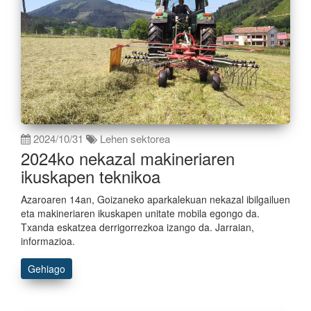
2024/10/31
Lehen sektorea
2024ko nekazal makineriaren
ikuskapen teknikoa
Azaroaren 14an, Goizaneko aparkalekuan nekazal ibilgailuen
eta makineriaren ikuskapen unitate mobila egongo da.
Txanda eskatzea derrigorrezkoa izango da. Jarraian,
informazioa.
Gehiago