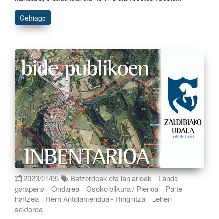
Gehiago
2023/01/05
Batzordeak eta lan arloak
Landa
garapena
Ondarea
Osoko bilkura / Plenoa
Parte
hartzea
Herri Antolamendua - Hirigintza
Lehen
sektorea