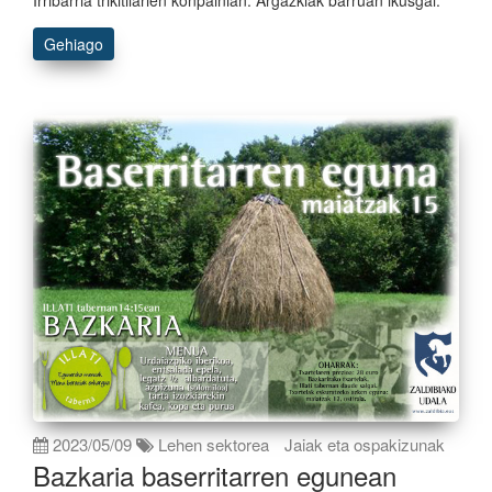
Gehiago
2023/05/09
Lehen sektorea
Jaiak eta ospakizunak
Bazkaria baserritarren egunean