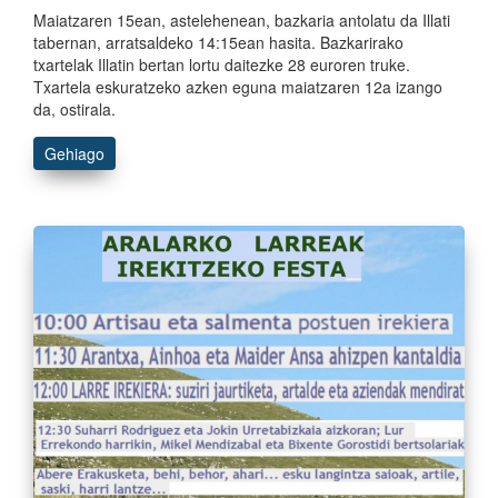
Maiatzaren 15ean, astelehenean, bazkaria antolatu da Illati
tabernan, arratsaldeko 14:15ean hasita. Bazkarirako
txartelak Illatin bertan lortu daitezke 28 euroren truke.
Txartela eskuratzeko azken eguna maiatzaren 12a izango
da, ostirala.
Gehiago