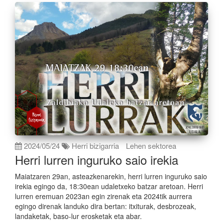
2024/05/24
Herri bizigarria
Lehen sektorea
Herri lurren inguruko saio irekia
Maiatzaren 29an, asteazkenarekin, herri lurren inguruko saio
irekia egingo da, 18:30ean udaletxeko batzar aretoan. Herri
lurren eremuan 2023an egin zirenak eta 2024tik aurrera
egingo direnak landuko dira bertan: itxiturak, desbrozeak,
landaketak, baso-lur erosketak eta abar.