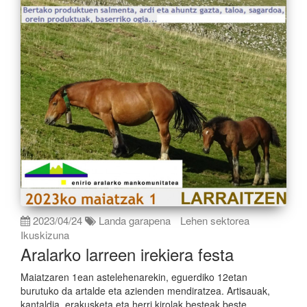
2023/04/24
Landa garapena
Lehen sektorea
Ikuskizuna
Aralarko larreen irekiera festa
Maiatzaren 1ean astelehenarekin, eguerdiko 12etan
burutuko da artalde eta azienden mendiratzea. Artisauak,
kantaldia, erakusketa eta herri kirolak besteak beste...