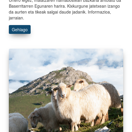
Baserritarren Egunaren harira. Kixkurgune jatetxean izango
da aurten eta tikeak salgai daude jadanik. Informazioa,
jarraian.
Gehiago