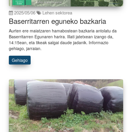
2025/05/06
Lehen sektorea
Baserritarren eguneko bazkaria
Aurten ere maiatzaren hamabostean bazkaria antolatu da
Baserritarren Egunaren harira. Illati jatetxean izango da,
14:15ean, eta tikeak salgai daude jadanik. Informazio
gehiago, jarraian.
Gehiago