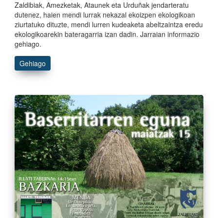
Zaldibiak, Amezketak, Ataunek eta Urduñak jendarteratu
dutenez, haien mendi lurrak nekazal ekoizpen ekologikoan
ziurtatuko dituzte, mendi lurren kudeaketa abeltzaintza eredu
ekologikoarekin bateragarria izan dadin. Jarraian informazio
gehiago.
Gehiago