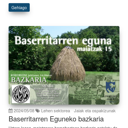
Gehiago
2024/05/08
Lehen sektorea
Jaiak eta ospakizunak
Baserritarren Eguneko bazkaria
Urtero legez, maiatzaren hamabostean bazkaria antolatu da