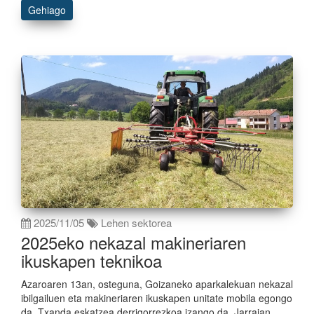
Gehiago
2025/11/05
Lehen sektorea
2025eko nekazal makineriaren
ikuskapen teknikoa
Azaroaren 13an, osteguna, Goizaneko aparkalekuan nekazal
ibilgailuen eta makineriaren ikuskapen unitate mobila egongo
da. Txanda eskatzea derrigorrezkoa izango da. Jarraian,