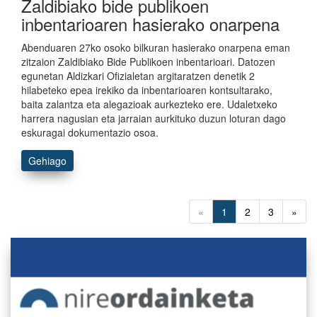
Zaldibiako bide publikoen
inbentarioaren hasierako onarpena
Abenduaren 27ko osoko bilkuran hasierako onarpena eman
zitzaion Zaldibiako Bide Publikoen inbentarioari. Datozen
egunetan Aldizkari Ofizialetan argitaratzen denetik 2
hilabeteko epea irekiko da inbentarioaren kontsultarako,
baita zalantza eta alegazioak aurkezteko ere. Udaletxeko
harrera nagusian eta jarraian aurkituko duzun loturan dago
eskuragai dokumentazio osoa.
Gehiago
«
1
2
3
»