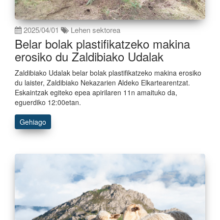
2025/04/01
Lehen sektorea
Belar bolak plastifikatzeko makina
erosiko du Zaldibiako Udalak
Zaldibiako Udalak belar bolak plastifikatzeko makina erosiko
du laister, Zaldibiako Nekazarien Aldeko Elkartearentzat.
Eskaintzak egiteko epea apirilaren 11n amaituko da,
eguerdiko 12:00etan.
Gehiago