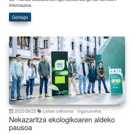
informazioa.
Gehiago
2025/09/23
Lehen sektorea
Ingurumena
Nekazaritza ekologikoaren aldeko
pausoa