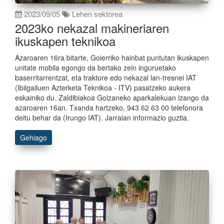
2023/09/05
Lehen sektorea
2023ko nekazal makineriaren
ikuskapen teknikoa
Azaroaren 16ra bitarte, Goierriko hainbat puntutan ikuskapen
unitate mobila egongo da bertako zein inguruetako
baserritarrentzat, eta traktore edo nekazal lan-tresnei IAT
(Ibilgailuen Azterketa Teknikoa - ITV) pasatzeko aukera
eskainiko du. Zaldibiakoa Goizaneko aparkalekuan izango da
azaroaren 16an. Txanda hartzeko, 943 62 63 00 telefonora
deitu behar da (Irungo IAT). Jarraian informazio guztia.
Gehiago