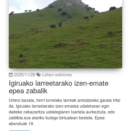
2025/11/28
Lehen sektorea
Igiruako larreetarako izen-emate
epea zabalik
Urtero bezala, herri lurretako larreak antolatzeko garaia iritsi
da. Igiruako larreetarako izen-ematea udaletxean egin
daiteke nekazaritza ustiategiaren txartela aurkeztuta, edo
zaldibia.eus atariko bulego birtualean bestela. Epea:
abenduak 19.