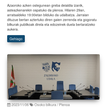
Azaoroko azken ostegunean greba deialdia izanik,
asteazkenarekin ospatuko da plenoa. Hilaren 29an,
arratsaldeko 19:00etan bilduko da udalbatza. Jarraian
dituzue bertan aztertuko diren gaien zerrenda eta gogoratu
bilkurak publikoak direla eta edozeinek duela bertaratzeko
aukera.
Gehiago
2023/11/06
Osoko bilkura / Plenoa