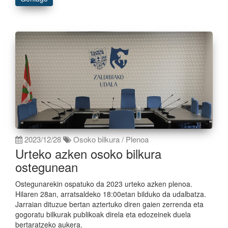
2023/12/28
Osoko bilkura / Plenoa
Urteko azken osoko bilkura
ostegunean
Ostegunarekin ospatuko da 2023 urteko azken plenoa.
Hilaren 28an, arratsaldeko 18:00etan bilduko da udalbatza.
Jarraian dituzue bertan aztertuko diren gaien zerrenda eta
gogoratu bilkurak publikoak direla eta edozeinek duela
bertaratzeko aukera.