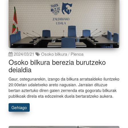
2024/03/21
Osoko bilkura / Plenoa
Osoko bilkura berezia burutzeko
deialdia
Gaur, ostegunarekin, izango da bilkura arratsaldeko iluntzeko
20:00etan udaletxeko areto nagusian. Jarraian dituzue
bertan aztertuko diren gaien zerrenda eta gogoratu bilkurak
publikoak direla eta edozeinek duela bertaratzeko aukera.
Gehiago