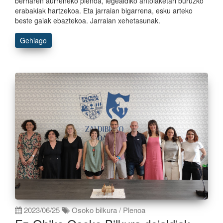
berriaren aurreneko plenoa, legealdiko antolaketari buruzko
erabakiak hartzekoa. Eta jarraian bigarrena, esku arteko
beste gaiak ebaztekoa. Jarraian xehetasunak.
Gehiago
2023/06/25
Osoko bilkura / Plenoa