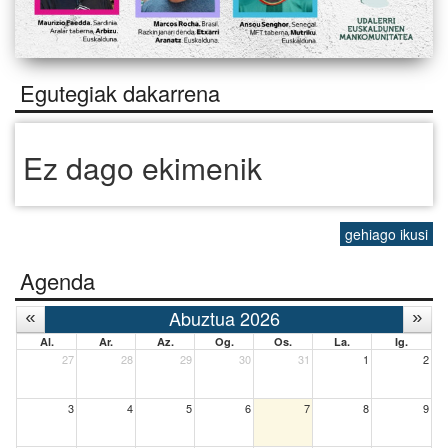
Egutegiak dakarrena
Ez dago ekimenik
gehiago ikusi
Agenda
Abuztua 2026
Al.
Ar.
Az.
Og.
Os.
La.
Ig.
27
28
29
30
31
1
2
3
4
5
6
7
8
9