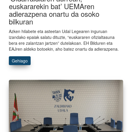
euskararekin bat’ UEMAren
adierazpena onartu da osoko
bilkuran
Azken hilabete eta asteetan Udal Legearen inguruan
izandako epaiak salatu dituzte, “euskararen ofizialtasuna
bera ere zalantzan jartzen” dutelakoan. EH Bilduren eta
EAJren aldeko botoekin, aho batez onartu da adierazpena.
Gehiago