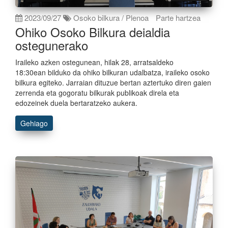
2023/09/27
Osoko bilkura / Plenoa
Parte hartzea
Ohiko Osoko Bilkura deialdia
ostegunerako
Iraileko azken ostegunean, hilak 28, arratsaldeko
18:30ean bilduko da ohiko bilkuran udalbatza, iraileko osoko
bilkura egiteko. Jarraian dituzue bertan aztertuko diren gaien
zerrenda eta gogoratu bilkurak publikoak direla eta
edozeinek duela bertaratzeko aukera.
Gehiago