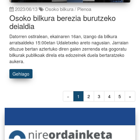
2023/06/13
Osoko bilkura / Plenoa
Osoko bilkura berezia burutzeko
deialdia
Datorren ostiralean, ekainaren 16an, izango da bilkura
arratsaldeko 15:00etan Udaletxeko areto nagusian. Jarraian
dituzue bertan aztertuko diren gaien zerrenda eta gogoratu
bilkurak publikoak direla eta edozeinek duela bertaratzeko
aukera.
Gehiago
«
1
2
3
4
5
»