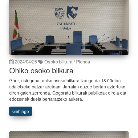
2024/04/25
Osoko bilkura / Plenoa
Ohiko osoko bilkura
Gaur, osteguna, ohiko osoko bilkura izango da 18:00etan
udaletxeko batzar aretoan. Jarraian duzue bertan aztertuko
diren gaien zerrenda. Gogoratu bilkurak publikoak direla eta
edozeinek duela bertaratzeko aukera.
Gehiago