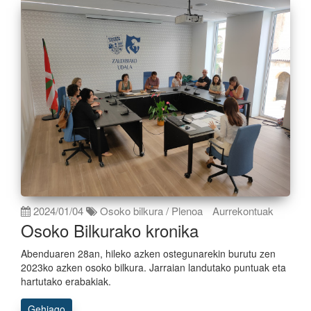
2024/01/04
Osoko bilkura / Plenoa
Aurrekontuak
Osoko Bilkurako kronika
Abenduaren 28an, hileko azken ostegunarekin burutu zen
2023ko azken osoko bilkura. Jarraian landutako puntuak eta
hartutako erabakiak.
Gehiago