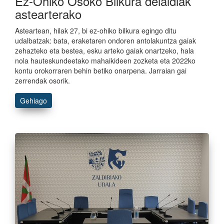
Ez-Ohiko Osoko Bilkura deialdiak
astearterako
Asteartean, hilak 27, bi ez-ohiko bilkura egingo ditu
udalbatzak: bata, eraketaren ondoren antolakuntza gaiak
zehazteko eta bestea, esku arteko gaiak onartzeko, hala
nola hauteskundeetako mahaikideen zozketa eta 2022ko
kontu orokorraren behin betiko onarpena. Jarraian gai
zerrendak osorik.
Gehiago