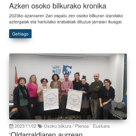
Azken osoko bilkurako kronika
2023ko azaroaren 2an ospatu zen osoko bilkuran izandako
aztergaiak eta hartutako erabakiak dituzue jarraian ikusgai.
Gehiago
2023/11/02
Osoko bilkura / Plenoa
Euskara
‘Oldarraldiaren aurrean,