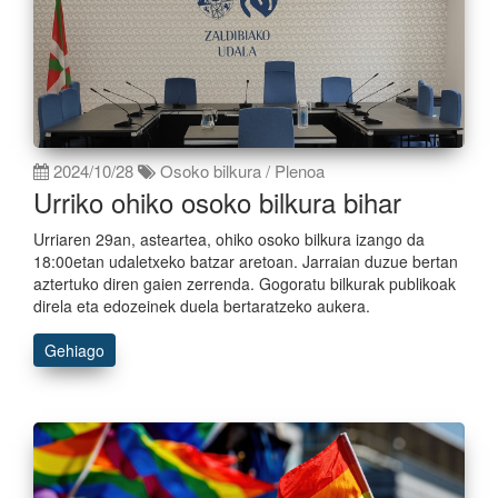
2024/10/28
Osoko bilkura / Plenoa
Urriko ohiko osoko bilkura bihar
Urriaren 29an, asteartea, ohiko osoko bilkura izango da
18:00etan udaletxeko batzar aretoan. Jarraian duzue bertan
aztertuko diren gaien zerrenda. Gogoratu bilkurak publikoak
direla eta edozeinek duela bertaratzeko aukera.
Gehiago