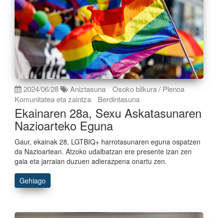
2024/06/28
Aniztasuna
Osoko bilkura / Plenoa
Komunitatea eta zaintza
Berdintasuna
Ekainaren 28a, Sexu Askatasunaren
Nazioarteko Eguna
Gaur, ekainak 28, LGTBIQ+ harrotasunaren eguna ospatzen
da Nazioartean. Atzoko udalbatzan ere presente izan zen
gaia eta jarraian duzuen adierazpena onartu zen.
Gehiago