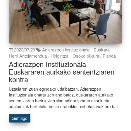
2023/07/20
Adierazpen instituzionala
Euskara
Herri Antolamendua - Hirigintza
Osoko bilkura / Plenoa
Adierazpen Instituzionala
Euskararen aurkako sententziaren
kontra
Uztailaren 20an egindako udalbatzan, Adierazpen
Instituzionala onartu zen aho batez, euskararen aurkako
sententziaren harira. Jarraian adierazpeana osorik eta
udalbatzak hartutako beste erabakien xehetasunak ere bai.
Gehiago