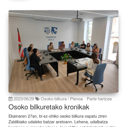
2023/06/29
Osoko bilkura / Plenoa
Parte hartzea
Osoko bilkuretako kronikak
Ekainaren 27an, bi ez-ohiko osoko bilkura ospatu ziren
Zaldibiako udaleko batzar aretoann. Lehena, udalbatza