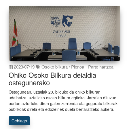
2023/07/19
Osoko bilkura / Plenoa
Parte hartzea
Ohiko Osoko Bilkura deialdia
ostegunerako
Ostegunean, uztailak 20, bilduko da ohiko bilkuran
udalbatza, uztaileko osoko bilkura egiteko. Jarraian dituzue
bertan aztertuko diren gaien zerrenda eta gogoratu bilkurak
publikoak direla eta edozeinek duela bertaratzeko aukera.
Gehiago