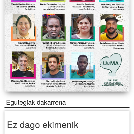
Egutegiak dakarrena
Ez dago ekimenik