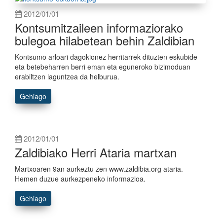
2012/01/01
Kontsumitzaileen informaziorako
bulegoa hilabetean behin Zaldibian
Kontsumo arloari dagokionez herritarrek dituzten eskubide
eta betebeharren berri eman eta eguneroko bizimoduan
erabiltzen laguntzea da helburua.
Gehiago
2012/01/01
Zaldibiako Herri Ataria martxan
Martxoaren 9an aurkeztu zen www.zaldibia.org ataria.
Hemen duzue aurkezpeneko informazioa.
Gehiago