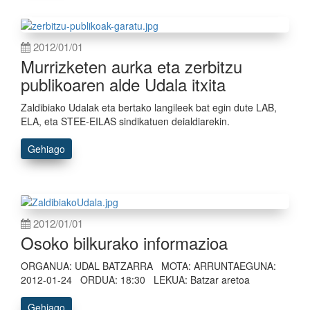
2012/01/01
Murrizketen aurka eta zerbitzu
publikoaren alde Udala itxita
Zaldibiako Udalak eta bertako langileek bat egin dute LAB,
ELA, eta STEE-EILAS sindikatuen deialdiarekin.
Gehiago
2012/01/01
Osoko bilkurako informazioa
ORGANUA: UDAL BATZARRA MOTA: ARRUNTAEGUNA:
2012-01-24 ORDUA: 18:30 LEKUA: Batzar aretoa
Gehiago