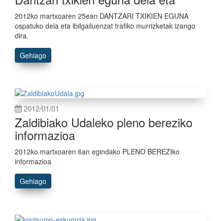
2012ko martxoaren 25ean DANTZARI TXIKIEN EGUNA
ospatuko dela eta ibilgailuenzat trafiko murrizketak izango
dira.
Gehiago
2012/01/01
Zaldibiako Udaleko pleno bereziko
informazioa
2012ko martxoaren 6an egindako PLENO BEREZIko
informazioa
Gehiago