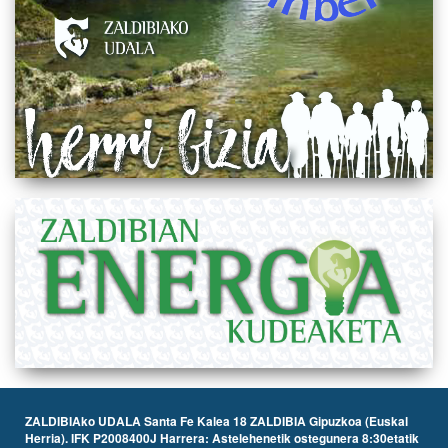
ZALDIBIAko UDALA Santa Fe Kalea 18 ZALDIBIA Gipuzkoa (Euskal
Herria). IFK P2008400J Harrera: Astelehenetik ostegunera 8:30etatik