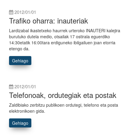
2012/01/01
Trafiko oharra: inauteriak
Lardizabal ikastetxeko haurrek urteroko INAUTERI kalejira
burutuko dutela medio, otsailak 17 ostirala eguerdiko
14:30etatik 16:00tara erdiguneko ibilgailuen joan etorria
etengo da.
Gehiago
2012/01/01
Telefonoak, ordutegiak eta postak
Zaldibiako zerbitzu publikoen ordutegi, telefono eta posta
elektronikoen gida.
Gehiago