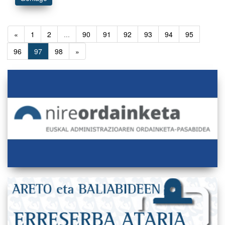
«
1
2
...
90
91
92
93
94
95
96
97
98
»