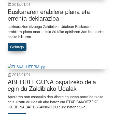
2012/01/01
Euskararen erabilera plana eta
errenta deklarazioa
Jakinarazten dizuegu Zaldibiako Udalean Euskararen
erabilera-plana onartu zela 2012ko apirilaren 3an buruturiko
osoko bilkuran.
Gehiago
2012/01/01
ABERRI EGUNA ospatzeko deia
egin du Zaldibiako Udalak
Apirilaren 8an ospatuko den Aberri egunean parte hartzeko
deia luzatu du udalak aho batez eta ETXE BAKOITZEKO
IKURRIÑA BAT ESKAINIKO DU euro baten truke.