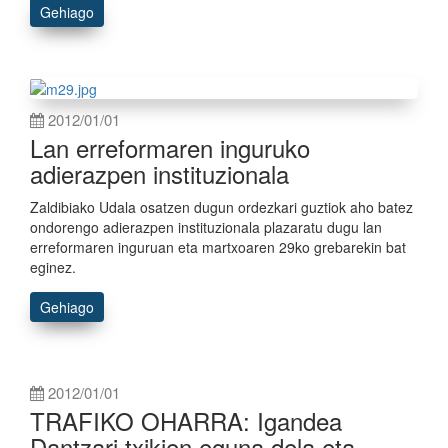
Gehiago
2012/01/01
Lan erreformaren inguruko
adierazpen instituzionala
Zaldibiako Udala osatzen dugun ordezkari guztiok aho batez
ondorengo adierazpen instituzionala plazaratu dugu lan
erreformaren inguruan eta martxoaren 29ko grebarekin bat
eginez.
Gehiago
2012/01/01
TRAFIKO OHARRA: Igandea
Dantzari txikien eguna dela eta