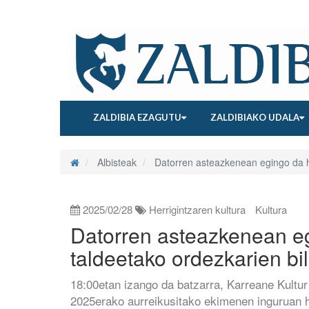
ZALDIBIA EZAGUTU
ZALDIBIAKO UDALA
Albisteak
Datorren asteazkenean egingo da her
2025/02/28
Herrigintzaren kultura
Kultura
Datorren asteazkenean egi
taldeetako ordezkarien bi
18:00etan izango da batzarra, Karreane Kultur
2025erako aurreikusitako ekimenen inguruan hit