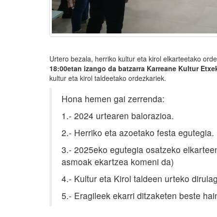
Urtero bezala, herriko kultur eta kirol elkarteetako ord
18:00etan izango da batzarra Karreane Kultur Etx
kultur eta kirol taldeetako ordezkariek.
Hona hemen gai zerrenda:
1.- 2024 urtearen balorazioa.
2.- Herriko eta azoetako festa egutegia.
3.- 2025eko egutegia osatzeko elkartee
asmoak ekartzea komeni da)
4.- Kultur eta Kirol taldeen urteko dirul
5.- Eragileek ekarri ditzaketen beste hai