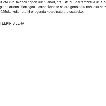
ur eta kirol taldeek egiten duen lanari, eta uste du garrantzitsua dela
ileen artean. Horregatik, asteazkeneko saiora gonbidatu nahi ditu herr
 2025eko kultur eta kirol agenda koordinatu eta osatzeko.
TEEKIN BILERA