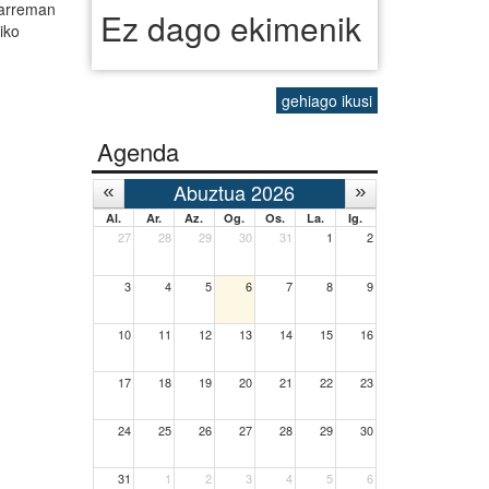
 harreman
Ez dago ekimenik
iko
gehiago ikusi
Agenda
Abuztua 2026
Al.
Ar.
Az.
Og.
Os.
La.
Ig.
27
28
29
30
31
1
2
3
4
5
6
7
8
9
10
11
12
13
14
15
16
17
18
19
20
21
22
23
24
25
26
27
28
29
30
31
1
2
3
4
5
6