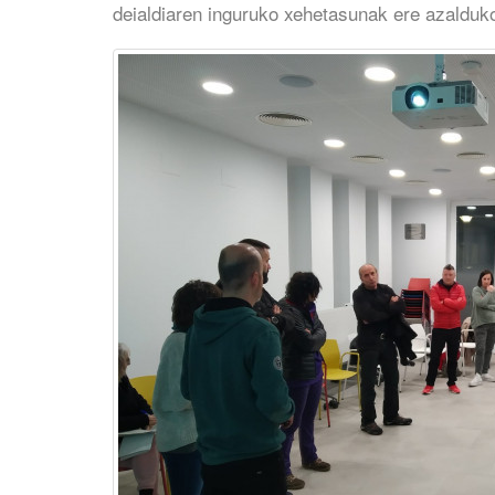
deialdiaren inguruko xehetasunak ere azalduko