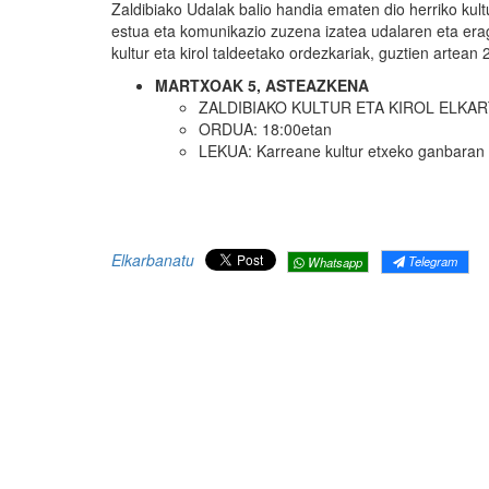
Zaldibiako Udalak balio handia ematen dio herriko kult
estua eta komunikazio zuzena izatea udalaren eta erag
kultur eta kirol taldeetako ordezkariak, guztien artean
MARTXOAK 5, ASTEAZKENA
ZALDIBIAKO KULTUR ETA KIROL ELKAR
ORDUA: 18:00etan
LEKUA: Karreane kultur etxeko ganbaran
Elkarbanatu
Telegram
Whatsapp