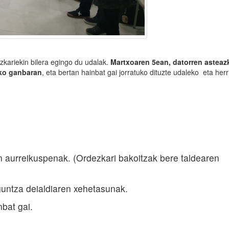
ezkariekin bilera egingo du udalak.
Martxoaren 5ean, datorren asteaz
eko ganbaran
, eta bertan hainbat gai jorratuko dituzte udaleko eta herr
n aurreikuspenak. (Ordezkari bakoitzak bere taldearen
aguntza deialdiaren xehetasunak.
nbat gai.