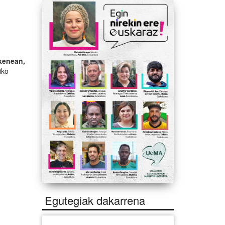
kenean,
iko
Egutegiak dakarrena