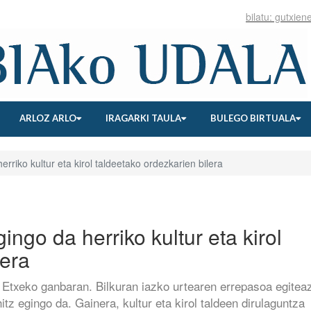
ARLOZ ARLO
IRAGARKI TAULA
BULEGO BIRTUALA
riko kultur eta kirol taldeetako ordezkarien bilera
ngo da herriko kultur eta kirol
lera
 Etxeko ganbaran. Bilkuran iazko urtearen errepasoa egiteaz
z egingo da. Gainera, kultur eta kirol taldeen dirulaguntza