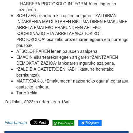
“HARRERA PROTOKOLO INTEGRALA”ren inguruko
azalpena.
SORTZEN elkartearekin egiten ari garen “ZALDIBIAN
INDARKERIA MATXISTAREN BIKTIMA DIREN EMAKUMEEI
ARRETA EMATEKO ERAKUNDEEN ARTEKO
KOORDINAZIO ETA ARRETARAKO TOKIKO I.
PROTOKOLOA” osatzeko prozesuaren egoera eta hurrengo
pausoak.
ATSOLORRAREN lehen pausoen azalpena.
EMAGIN elkartearekin egiten ari garen “ZAINTZAREN
DEMOKRATIZAZIOA” lanketaren inguruko azalpena.
“ZALDIBIA GAZTETXOEN KABI” Ikasturte honetako
berrikuntzak.
MARTXOAK 8, “Emakumeen* nazioarteko eguna” egitaraua
osatzeko lanketa.
Tarte irekia.
Zaldibian, 2023ko urtarrilaren
13an
Elkarbanatu
Telegram
Whatsapp