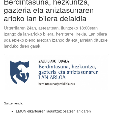
Berdintasuna, hezkuntza,
gazteria eta aniztasunaren
arloko lan bilera deialdia
Urtarrilaren 24an, asteartean, iluntzeko 18:00etan
izango da lan-arloko bilera, herritarrei irekia. Lan bilera
udaletxeko pleno aretoan izango da eta jarraian dituzue
landuko diren gaiak.
Gai zerrenda:
EMUN elkartearen laguntzaz osatzen ari garen