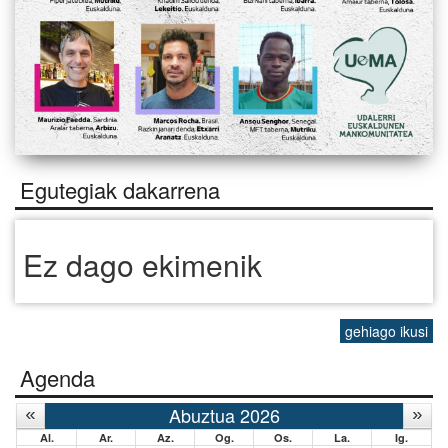
Egutegiak dakarrena
Ez dago ekimenik
gehiago ikusi
Agenda
Abuztua 2026
Al.
Ar.
Az.
Og.
Os.
La.
Ig.