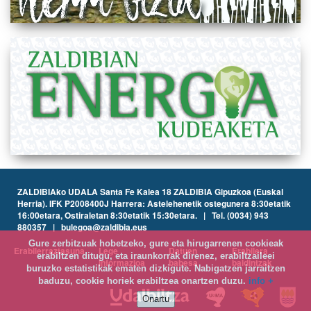
ZALDIBIAko UDALA Santa Fe Kalea 18 ZALDIBIA Gipuzkoa (Euskal
Herria). IFK P2008400J Harrera: Astelehenetik ostegunera 8:30etatik
16:00etara, Ostiraletan 8:30etatik 15:30etara. | Tel. (0034) 943
880357 | bulegoa@zaldibia.eus
Gure zerbitzuak hobetzeko, gure eta hirugarrenen cookieak
Erabilerraztasuna
Lege
Datuen
Erabilera
erabiltzen ditugu, eta iraunkorrak direnez, erabiltzaileei
informazioa
babesa
baldintzak
buruzko estatistikak ematen dizkigute. Nabigatzen jarraitzen
baduzu, cookie horiek erabiltzea onartzen duzu.
info +