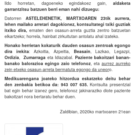
Ildo horretan, dagoeneko egindakoez gain,
aldaketa
garrantzitsu batzuen berri eman nahi dizuegu:
Datorren
ASTELEHENETIK, MARTXOAREN 23tik aurrera,
lehen mailako arretari dagokionez, kontsultategi txiki guztiak
itxiko dira,
ematen den osasun-arreta guztia zentro batzuetan
elkartzeko; horrela, hainbat zirkuitutan antolatu ahal izateko.
Honako herrietan kokaturik dauden osasun zentroak egongo
dira irekita
: Azkoitia, Azpeitia,
Beasain
, Lazkao, Legazpi,
Ordizia
,
Zumarraga
eta Idiazabal.
Paziente bakoitzari banan-
banako balorazioa egingo zaio telefonoz
, eta
aurrez aurreko
zein etxeko osasun-arreta bermatuta egongo da uneor
o.
Medikuarengana joateko hitzordua eskatzeko deitu behar
den zenbakia betikoa da: 943 007 635.
Kontsulta presentzial
bat egin behar izanez gero, telefonoz jakinaraziko diote paziente
bakoitzari nora bertaratu behar duen.
Zaldibian, 2020ko martxoaren 21ean