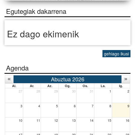
Egutegiak dakarrena
Ez dago ekimenik
gehiago ikusi
Agenda
Abuztua 2026
Al.
Ar.
Az.
Og.
Os.
La.
Ig.
27
28
29
30
31
1
2
3
4
5
6
7
8
9
10
11
12
13
14
15
16
17
18
19
20
21
22
23