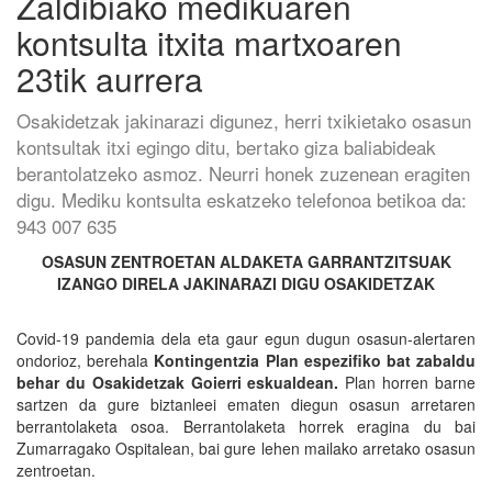
Zaldibiako medikuaren
kontsulta itxita martxoaren
23tik aurrera
Osakidetzak jakinarazi digunez, herri txikietako osasun
kontsultak itxi egingo ditu, bertako giza baliabideak
berantolatzeko asmoz. Neurri honek zuzenean eragiten
digu. Mediku kontsulta eskatzeko telefonoa betikoa da:
943 007 635
OSASUN ZENTROETAN ALDAKETA GARRANTZITSUAK
IZANGO DIRELA JAKINARAZI DIGU OSAKIDETZAK
Covid-19 pandemia dela eta gaur egun dugun osasun-alertaren
ondorioz, berehala
Kontingentzia Plan espezifiko bat zabaldu
behar du Osakidetzak Goierri eskualdean.
Plan horren barne
sartzen da gure biztanleei ematen diegun osasun arretaren
berrantolaketa osoa. Berrantolaketa horrek eragina du bai
Zumarragako Ospitalean, bai gure lehen mailako arretako osasun
zentroetan.