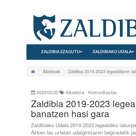
ZALDIBIA EZAGUTU
ZALDIBIAKO UDALA
Albisteak
Zaldibia 2019-2023 legealdiaren la
2023/02/20
Alkatetza
Komunikazioa
Zaldibia 2019-2023 legea
banatzen hasi gara
Zaldibiako Udala 2019-2023 legealdiko laburp
Azken lau urtetan udalgintzaren begiradatik ja