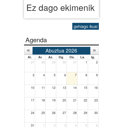
Ez dago ekimenik
gehiago ikusi
Agenda
Abuztua 2026
Al.
Ar.
Az.
Og.
Os.
La.
Ig.
27
28
29
30
31
1
2
3
4
5
6
7
8
9
10
11
12
13
14
15
16
17
18
19
20
21
22
23
24
25
26
27
28
29
30
31
1
2
3
4
5
6