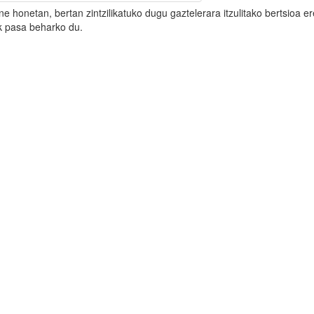
onetan, bertan zintzilikatuko dugu gaztelerara itzulitako bertsioa er
k pasa beharko du.