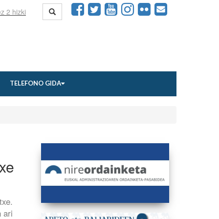
TELEFONO GIDA
txe
etxe.
 ari