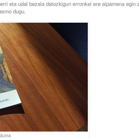
herri eta udal bezala datozkigun erronkei ere aipamena egin 
i asmo dugu.
ilduma