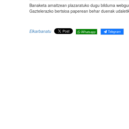
Banaketa amaitzean plazaratuko dugu bilduma webgune h
Gaztelerazko bertsioa paperean behar duenak udaleti
Elkarbanatu
Telegram
Whatsapp