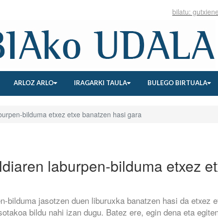
ARLOZ ARLO
IRAGARKI TAULA
BULEGO BIRTUALA
burpen-bilduma etxez etxe banatzen hasi gara
ldiaren laburpen-bilduma etxez e
en-bilduma jasotzen duen liburuxka banatzen hasi da etxez 
sotakoa bildu nahi izan dugu. Batez ere, egin dena eta egiten