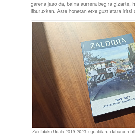
garena jaso da, baina aurrera begira gizarte, 
liburuxkan. Aste honetan etxe guztietara irits
Zaldibiako Udala 2019-2023 legealdiaren laburpen-b