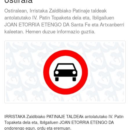
Ostiralean, Irristaka Zaldibiako Patinaje taldeak
antolatutako IV. Patin Topaketa dela eta, Ibilgailuen
JOAN ETORRIA ETENGO DA Santa Fe eta Artxanberri
kaleetan. Hemen duzue informazio guztia.
IRRISTAKA Zaldibiako PATINAJE TALDEAk antolatutako IV. Patin
Topaketa dela eta, Ibilgailuen JOAN ETORRIA ETENGO DA
ondorengo egun, ordu eta eremuan.