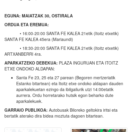
EGUNA: MAIATZAK 30, OSTIRALA
ORDUA ETA EREMUA:
• 16:00-20:00 SANTA FE KALEA 21etik (Itoitz etxetik)
SANTA FE KALEA 45era (Mariaundi)
• 18:30-20:00 SANTA FE KALEA 21etik (Itoitz etxetik)
ARTXANBERRI 4ra.
APARKATZEKO DEBEKUA:
PLAZA INGURUAN ETA ITOITZ
ETXE ONDOKO ALDAPAN:
Santa Fe 23, 25 eta 27 parean (Begoren mertzeriatik
Estanko bitartean) eta Itoitz etxe ondoko aldapan dauden
aparkalekuetan ezingo da ibilgailurik utzi 14:00etatik
aurrera. Ordu horretarako hutsik egon beharko dute
aparkalekuek.
GARRAIO PUBLIKOA:
Autobusak Biloreko geltokira iritsi eta
bertatik aterako dira bidea moztuta dagoen bitartean.