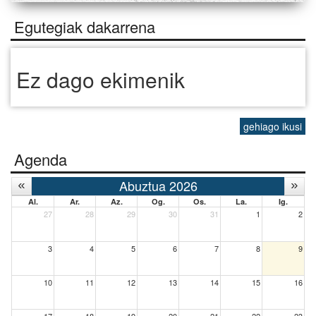
Egutegiak dakarrena
Ez dago ekimenik
gehiago ikusi
Agenda
Abuztua 2026
Al.
Ar.
Az.
Og.
Os.
La.
Ig.
27
28
29
30
31
1
2
3
4
5
6
7
8
9
10
11
12
13
14
15
16