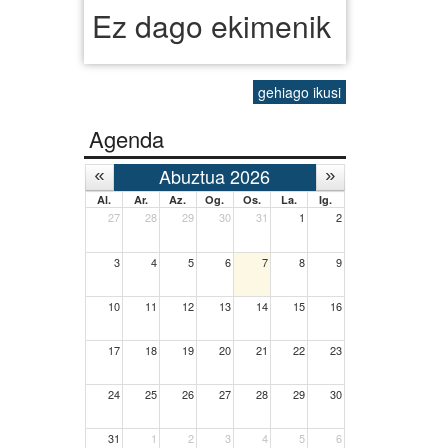
Ez dago ekimenik
gehiago ikusi
Agenda
Abuztua 2026
Al.
Ar.
Az.
Og.
Os.
La.
Ig.
27
28
29
30
31
1
2
3
4
5
6
7
8
9
10
11
12
13
14
15
16
17
18
19
20
21
22
23
24
25
26
27
28
29
30
31
1
2
3
4
5
6