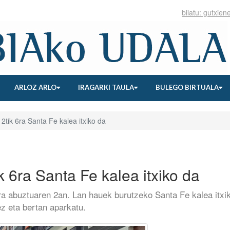
ARLOZ ARLO
IRAGARKI TAULA
BULEGO BIRTUALA
ik 6ra Santa Fe kalea itxiko da
6ra Santa Fe kalea itxiko da
ira abuztuaren 2an. Lan hauek burutzeko Santa Fe kalea itxi
 ez eta bertan aparkatu.