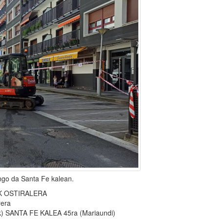
engo da Santa Fe kalean.
IK OSTIRALERA
rera
k) SANTA FE KALEA 45ra (Mariaundi)