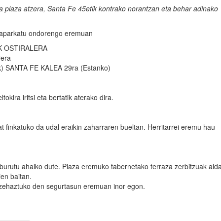
ira plaza atzera, Santa Fe 45etik kontrako norantzan eta behar adinako
ik aparkatu ondorengo eremuan
IK OSTIRALERA
rera
ik) SANTA FE KALEA 29ra (Estanko)
ira iritsi eta bertatik aterako dira.
finkatuko da udal eraikin zaharraren bueltan. Herritarrei eremu hau
urutu ahalko dute. Plaza eremuko tabernetako terraza zerbitzuak ald
ien baitan.
a zehaztuko den segurtasun eremuan inor egon.