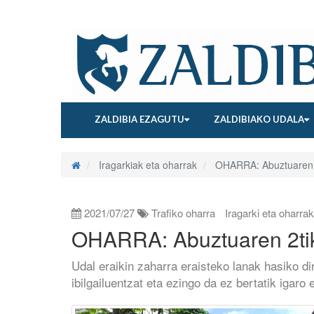
ZALDIBIA EZAGUTU
ZALDIBIAKO UDALA
Iragarkiak eta oharrak
OHARRA: Abuztuaren 2t
2021/07/27
Trafiko oharra
Iragarki eta oharrak
OHARRA: Abuztuaren 2tik 
Udal eraikin zaharra eraisteko lanak hasiko d
ibilgailuentzat eta ezingo da ez bertatik igaro