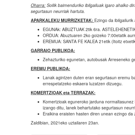
Oharra:
Soilik baimenduriko ibilgailuak igaro ahalko d
segurtasun neurriak hartuta.
APARKALEKU MURRIZKETAK:
Ezingo da ibilgailur
EGUNAk: ABUZTUAK 2tik 6ra. ASTELEHENET
ORDUA: Abuztuaren 2ko goizeko 7:00etatik aur
EREMUA: SANTA FE KALEA 21etik (Itoitz etxet
GARRAIO PUBLIKOA:
Zehazturiko egunetan, autobusak Arreseneko geltok
EREMU PUBLIKOA:
Lanak agintzen duten eran segurtasun eremu bat 
errespetatzeko eskaera luzatzen dizuegu.
KOMERTZIOAK eta TERRAZAK:
Komertzioak eguneroko jarduna normaltasunez b
izango ditu, lanek behartutako segurtasun neurr
Eraikina eraisten hasten diren unean ezingo d
Zaldibian, 2021eko uztailaren 23an.