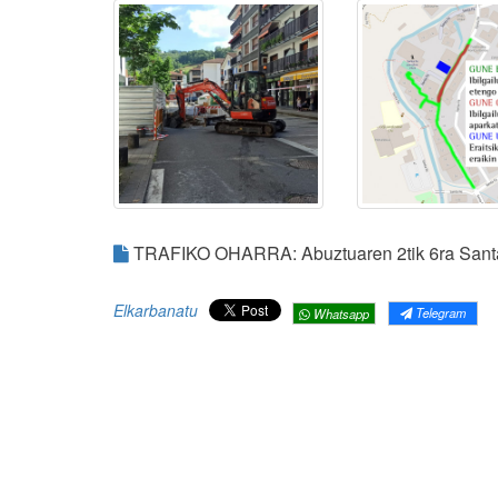
TRAFIKO OHARRA: Abuztuaren 2tik 6ra Santa 
Elkarbanatu
Telegram
Whatsapp