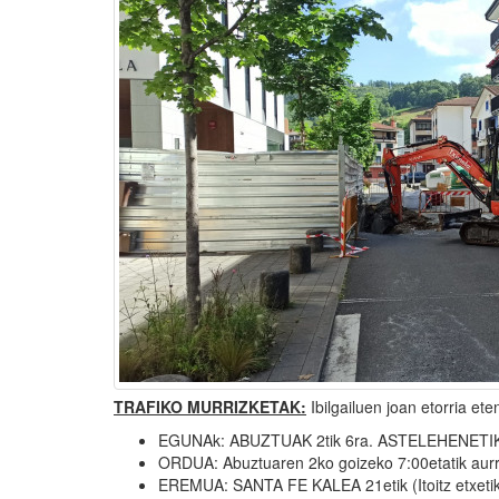
TRAFIKO MURRIZKETAK:
Ibilgailuen joan etorria et
EGUNAk: ABUZTUAK 2tik 6ra. ASTELEHENET
ORDUA: Abuztuaren 2ko goizeko 7:00etatik aur
EREMUA: SANTA FE KALEA 21etik (Itoitz etxeti