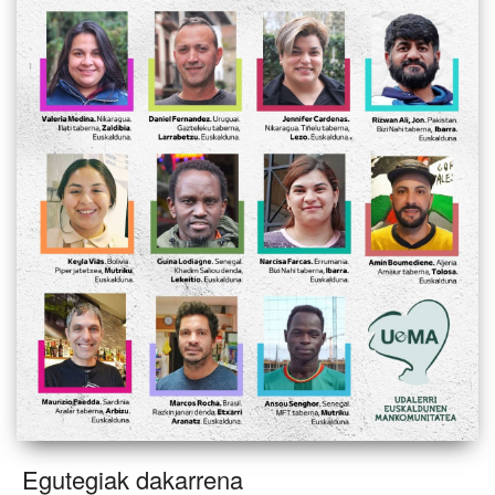
Egutegiak dakarrena