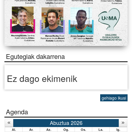
Egutegiak dakarrena
Ez dago ekimenik
gehiago ikusi
Agenda
Abuztua 2026
Al.
Ar.
Az.
Og.
Os.
La.
Ig.