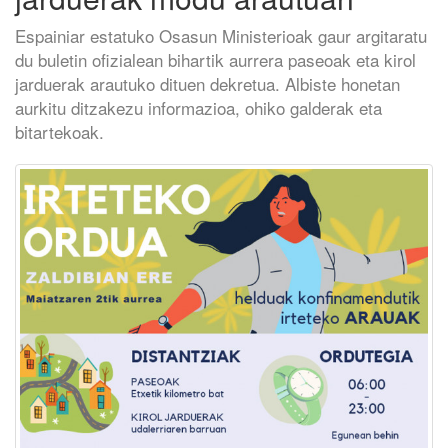
Espainiar estatuko Osasun Ministerioak gaur argitaratu
du buletin ofizialean bihartik aurrera paseoak eta kirol
jarduerak arautuko dituen dekretua. Albiste honetan
aurkitu ditzakezu informazioa, ohiko galderak eta
bitartekoak.