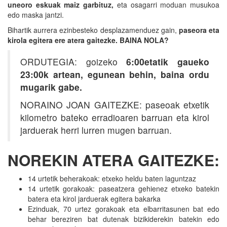
uneoro eskuak maiz garbituz,
eta osagarri moduan musukoa
edo maska jantzi.
Bihartik aurrera ezinbesteko desplazamenduez gain,
paseora eta
kirola egitera ere atera gaitezke. BAINA NOLA?
ORDUTEGIA: goizeko
6:00etatik gaueko
23:00k artean, egunean behin, baina ordu
mugarik gabe.
NORAINO JOAN GAITEZKE: paseoak etxetik
kilometro bateko erradioaren barruan eta kirol
jarduerak herri lurren mugen barruan.
NOREKIN ATERA GAITEZKE:
14 urtetik beherakoak: etxeko heldu baten laguntzaz
14 urtetik gorakoak: paseatzera gehienez etxeko batekin
batera eta kirol jarduerak egitera bakarka
Ezinduak, 70 urtez gorakoak eta elbarritasunen bat edo
behar bereziren bat dutenak bizikiderekin batekin edo