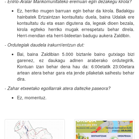
-
Enirio-Aralar Mankomunitateko eremuan egin dezakegu kirola?
Ez, herriko mugen barruan egin behar da kirola. Badakigu
hainbatek Ertzaintzan kontsultatu duela, baina Udalak ere
kontsultatu du eta esan digutena da, legeak dioen bezala,
kirola egiteko herriko mugak errespetatu behar direla.
Herri-mendian eta herri-bideetan badugu aukera Zaldibin.
-
Ordutegiak daudela irakurri/entzun dut:
Bai, baina Zaldibian 5.000 biztanle baino gutxiago bizi
garenez, ez daukagu adinen araberako ordutegirik.
Kontuan izan behar dena hau da: 6:00etatik 23:00etara
artean atera behar gara eta jende pilaketak saihestu behar
dira.
-
Zahar etxeetako egoiliarrak atera daitezke paseora?
Ez, momentuz.