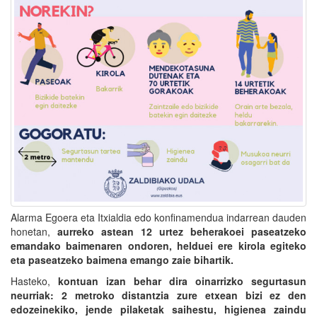
Alarma Egoera eta Itxialdia edo konfinamendua indarrean dauden
honetan,
aurreko astean 12 urtez beherakoei paseatzeko
emandako baimenaren ondoren, helduei ere kirola egiteko
eta paseatzeko baimena emango zaie bihartik.
Hasteko,
kontuan izan behar dira oinarrizko segurtasun
neurriak: 2 metroko distantzia zure etxean bizi ez den
edozeinekiko, jende pilaketak saihestu, higienea zaindu