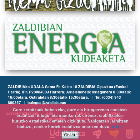
ZALDIBIAko UDALA Santa Fe Kalea 18 ZALDIBIA Gipuzkoa (Euskal
Herria). IFK P2008400J Harrera: Astelehenetik ostegunera 8:30etatik
16:00etara, Ostiraletan 8:30etatik 15:30etara. | Tel. (0034) 943
880357 | bulegoa@zaldibia.eus
Gure zerbitzuak hobetzeko, gure eta hirugarrenen cookieak
Erabilerraztasuna
Lege
Datuen
Erabilera
erabiltzen ditugu, eta iraunkorrak direnez, erabiltzaileei
informazioa
babesa
baldintzak
buruzko estatistikak ematen dizkigute. Nabigatzen jarraitzen
baduzu, cookie horiek erabiltzea onartzen duzu.
info +