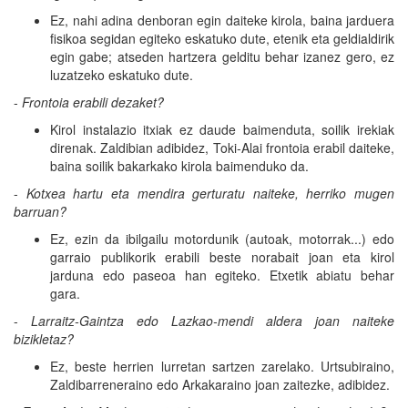
Ez, nahi adina denboran egin daiteke kirola, baina jarduera
fisikoa segidan egiteko eskatuko dute, etenik eta geldialdirik
egin gabe; atseden hartzera gelditu behar izanez gero, ez
luzatzeko eskatuko dute.
-
Frontoia erabili dezaket?
Kirol instalazio itxiak ez daude baimenduta, soilik irekiak
direnak. Zaldibian adibidez, Toki-Alai frontoia erabil daiteke,
baina soilik bakarkako kirola baimenduko da.
-
Kotxea hartu eta mendira gerturatu naiteke, herriko mugen
barruan?
Ez, ezin da ibilgailu motordunik (autoak, motorrak...) edo
garraio publikorik erabili beste norabait joan eta kirol
jarduna edo paseoa han egiteko. Etxetik abiatu behar
gara.
-
Larraitz-Gaintza edo Lazkao-mendi aldera joan naiteke
bizikletaz?
Ez, beste herrien lurretan sartzen zarelako. Urtsubiraino,
Zaldibarreneraino edo Arkakaraino joan zaitezke, adibidez.