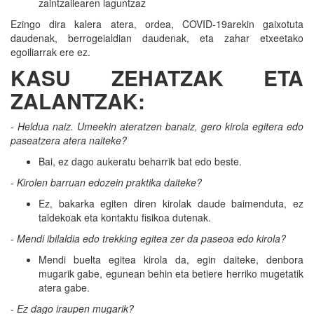
zaintzailearen laguntzaz
Ezingo dira kalera atera, ordea, COVID-19arekin gaixotuta
daudenak, berrogeialdian daudenak, eta zahar etxeetako
egoiliarrak ere ez.
KASU ZEHATZAK ETA
ZALANTZAK:
-
Heldua naiz. Umeekin ateratzen banaiz, gero kirola egitera edo
paseatzera atera naiteke?
Bai, ez dago aukeratu beharrik bat edo beste.
-
Kirolen barruan edozein praktika daiteke?
Ez, bakarka egiten diren kirolak daude baimenduta, ez
taldekoak eta kontaktu fisikoa dutenak.
-
Mendi i
bilaldia edo trekking egitea zer da paseoa edo kirola?
Mendi buelta egitea kirola da, egin daiteke, denbora
mugarik gabe, egunean behin eta betiere herriko mugetatik
atera gabe.
-
Ez dago iraupen mugarik?