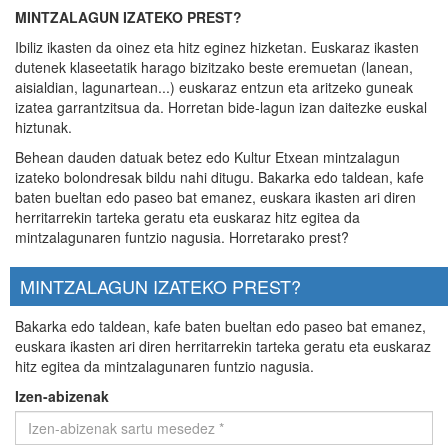
MINTZALAGUN IZATEKO PREST?
Ibiliz ikasten da oinez eta hitz eginez hizketan. Euskaraz ikasten
dutenek klaseetatik harago bizitzako beste eremuetan (lanean,
aisialdian, lagunartean...) euskaraz entzun eta aritzeko guneak
izatea garrantzitsua da. Horretan bide-lagun izan daitezke euskal
hiztunak.
Behean dauden datuak betez edo Kultur Etxean mintzalagun
izateko bolondresak bildu nahi ditugu. Bakarka edo taldean, kafe
baten bueltan edo paseo bat emanez, euskara ikasten ari diren
herritarrekin tarteka geratu eta euskaraz hitz egitea da
mintzalagunaren funtzio nagusia. Horretarako prest?
MINTZALAGUN IZATEKO PREST?
Bakarka edo taldean, kafe baten bueltan edo paseo bat emanez,
euskara ikasten ari diren herritarrekin tarteka geratu eta euskaraz
hitz egitea da mintzalagunaren funtzio nagusia.
Izen-abizenak