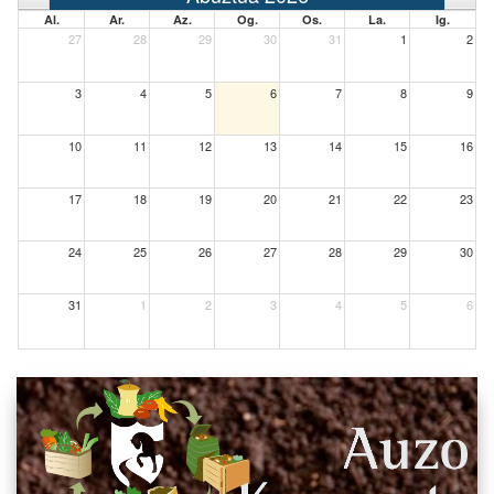
Al.
Ar.
Az.
Og.
Os.
La.
Ig.
27
28
29
30
31
1
2
3
4
5
6
7
8
9
10
11
12
13
14
15
16
17
18
19
20
21
22
23
24
25
26
27
28
29
30
31
1
2
3
4
5
6