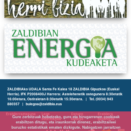
ZALDIBIAko UDALA Santa Fe Kalea 18 ZALDIBIA Gipuzkoa (Euskal
Herria). IFK P2008400J Harrera: Astelehenetik ostegunera 8:30etatik
16:00etara, Ostiraletan 8:30etatik 15:30etara. | Tel. (0034) 943
880357 | bulegoa@zaldibia.eus
Erabilerraztasuna
Lege
Datuen
Erabilera
Gure zerbitzuak hobetzeko, gure eta hirugarrenen cookieak
informazioa
babesa
baldintzak
erabiltzen ditugu, eta iraunkorrak direnez, erabiltzaileei
buruzko estatistikak ematen dizkigute. Nabigatzen jarraitzen