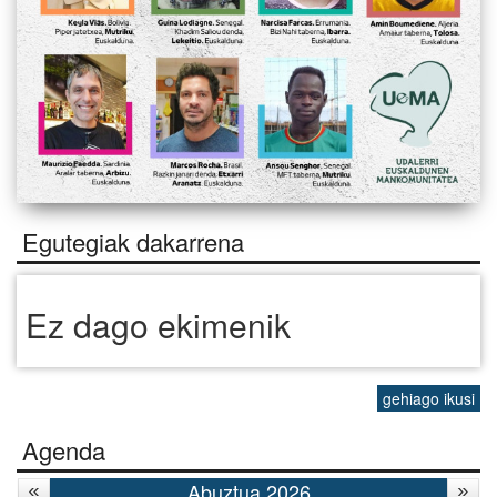
Egutegiak dakarrena
Ez dago ekimenik
gehiago ikusi
Agenda
Abuztua 2026