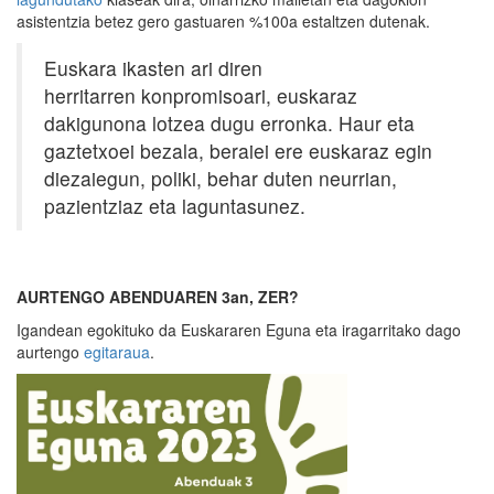
asistentzia betez gero gastuaren %100a estaltzen dutenak.
Euskara ikasten ari diren
herritarren konpromisoari, euskaraz
dakigunona lotzea dugu erronka. Haur eta
gaztetxoei bezala, beraiei ere euskaraz egin
diezaiegun, poliki, behar duten neurrian,
pazientziaz eta laguntasunez.
AURTENGO ABENDUAREN 3an, ZER?
Igandean egokituko da Euskararen Eguna eta iragarritako dago
aurtengo
egitaraua
.