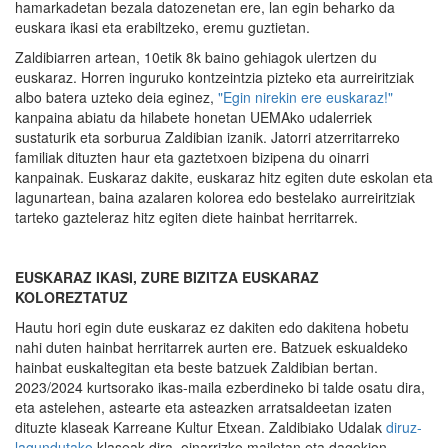
hamarkadetan bezala datozenetan ere, lan egin beharko da
euskara ikasi eta erabiltzeko, eremu guztietan.
Zaldibiarren artean, 10etik 8k baino gehiagok ulertzen du
euskaraz. Horren inguruko kontzeintzia pizteko eta aurreiritziak
albo batera uzteko deia eginez,
"Egin nirekin ere euskaraz!"
kanpaina abiatu da hilabete honetan UEMAko udalerriek
sustaturik eta sorburua Zaldibian izanik. Jatorri atzerritarreko
familiak dituzten haur eta gaztetxoen bizipena du oinarri
kanpainak. Euskaraz dakite, euskaraz hitz egiten dute eskolan eta
lagunartean, baina azalaren kolorea edo bestelako aurreiritziak
tarteko gazteleraz hitz egiten diete hainbat herritarrek.
EUSKARAZ IKASI, ZURE BIZITZA EUSKARAZ
KOLOREZTATUZ
Hautu hori egin dute euskaraz ez dakiten edo dakitena hobetu
nahi duten hainbat herritarrek aurten ere. Batzuek eskualdeko
hainbat euskaltegitan eta beste batzuek Zaldibian bertan.
2023/2024 kurtsorako ikas-maila ezberdineko bi talde osatu dira,
eta astelehen, astearte eta asteazken arratsaldeetan izaten
dituzte klaseak Karreane Kultur Etxean. Zaldibiako Udalak
diruz-
lagundutako
klaseak dira, oinarrizko mailetan eta dagokion