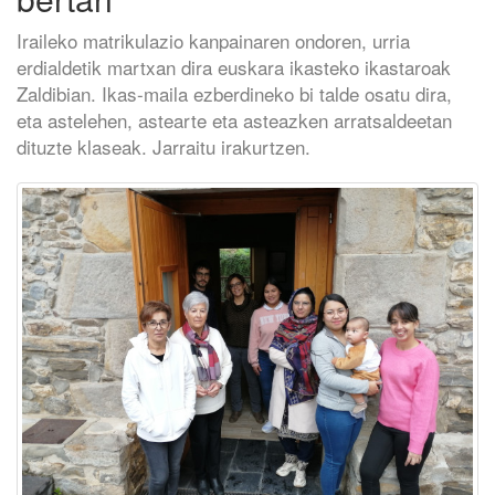
Iraileko matrikulazio kanpainaren ondoren, urria
erdialdetik martxan dira euskara ikasteko ikastaroak
Zaldibian. Ikas-maila ezberdineko bi talde osatu dira,
eta astelehen, astearte eta asteazken arratsaldeetan
dituzte klaseak. Jarraitu irakurtzen.