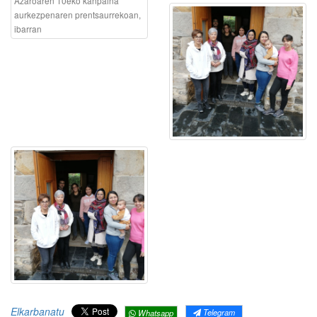
Azaroaren 10eko kanpaina
aurkezpenaren prentsaurrekoan,
ibarran
Elkarbanatu
Telegram
Whatsapp