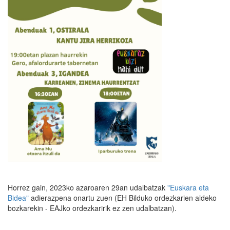
Horrez gain, 2023ko azaroaren 29an udalbatzak
"Euskara eta
Bidea"
adierazpena onartu zuen (EH Bilduko ordezkarien aldeko
bozkarekin - EAJko ordezkaririk ez zen udalbatzan).