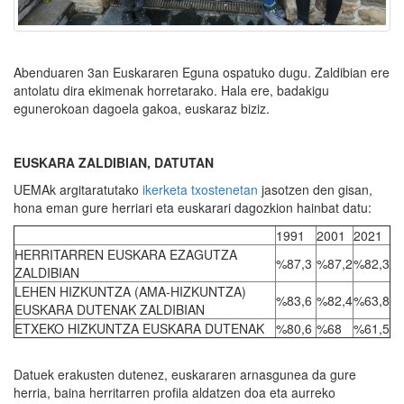
Abenduaren 3an Euskararen Eguna ospatuko dugu. Zaldibian ere
antolatu dira ekimenak horretarako. Hala ere, badakigu
egunerokoan dagoela gakoa, euskaraz biziz.
EUSKARA ZALDIBIAN, DATUTAN
UEMAk argitaratutako
ikerketa txostenetan
jasotzen den gisan,
hona eman gure herriari eta euskarari dagozkion hainbat datu:
1991
2001
2021
HERRITARREN EUSKARA EZAGUTZA
%87,3
%87,2
%82,3
ZALDIBIAN
LEHEN HIZKUNTZA (AMA-HIZKUNTZA)
%83,6
%82,4
%63,8
EUSKARA DUTENAK ZALDIBIAN
ETXEKO HIZKUNTZA EUSKARA DUTENAK
%80,6
%68
%61,5
Datuek erakusten dutenez, euskararen arnasgunea da gure
herria, baina herritarren profila aldatzen doa eta aurreko