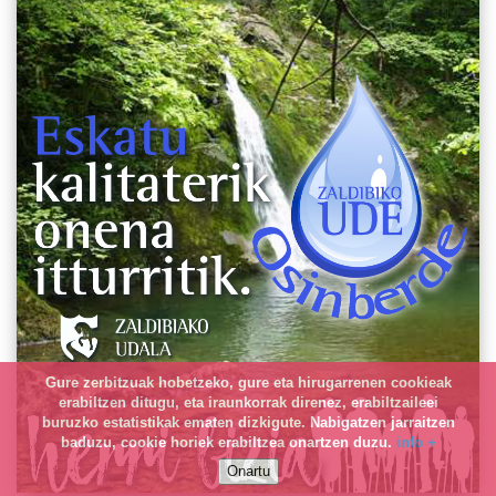
Gure zerbitzuak hobetzeko, gure eta hirugarrenen cookieak
erabiltzen ditugu, eta iraunkorrak direnez, erabiltzaileei
buruzko estatistikak ematen dizkigute. Nabigatzen jarraitzen
baduzu, cookie horiek erabiltzea onartzen duzu.
info +