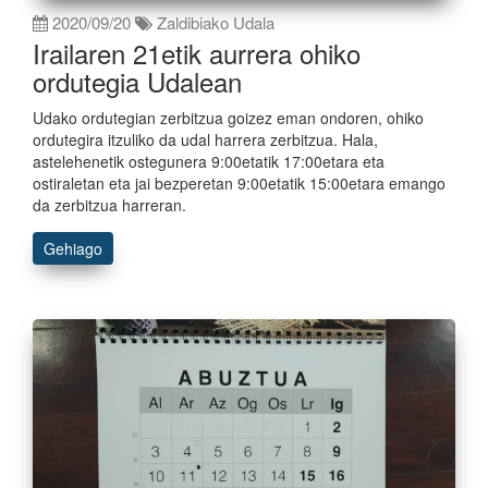
2020/09/20
Zaldibiako Udala
Irailaren 21etik aurrera ohiko
ordutegia Udalean
Udako ordutegian zerbitzua goizez eman ondoren, ohiko
ordutegira itzuliko da udal harrera zerbitzua. Hala,
astelehenetik ostegunera 9:00etatik 17:00etara eta
ostiraletan eta jai bezperetan 9:00etatik 15:00etara emango
da zerbitzua harreran.
Gehiago