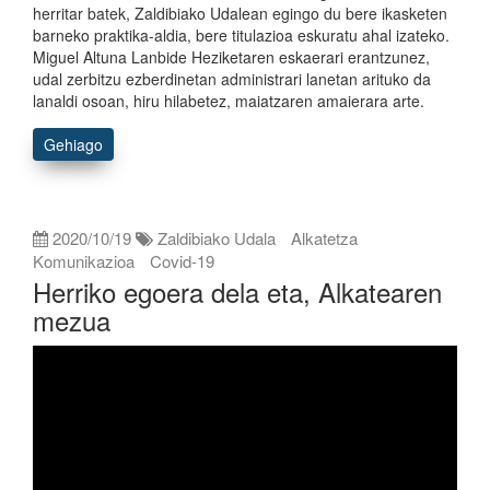
herritar batek, Zaldibiako Udalean egingo du bere ikasketen
barneko praktika-aldia, bere titulazioa eskuratu ahal izateko.
Miguel Altuna Lanbide Heziketaren eskaerari erantzunez,
udal zerbitzu ezberdinetan administrari lanetan arituko da
lanaldi osoan, hiru hilabetez, maiatzaren amaierara arte.
Gehiago
2020/10/19
Zaldibiako Udala
Alkatetza
Komunikazioa
Covid-19
Herriko egoera dela eta, Alkatearen
mezua