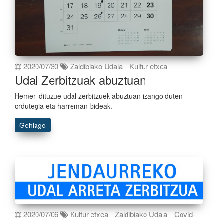
2020/07/30
Zaldibiako Udala
Kultur etxea
Udal Zerbitzuak abuztuan
Hemen dituzue udal zerbitzuek abuztuan izango duten
ordutegia eta harreman-bideak.
Gehiago
2020/07/06
Kultur etxea
Zaldibiako Udala
Covid-