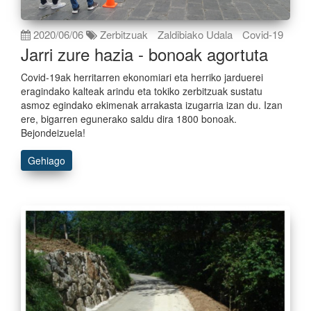
2020/06/06
Zerbitzuak
Zaldibiako Udala
Covid-19
Jarri zure hazia - bonoak agortuta
Covid-19ak herritarren ekonomiari eta herriko jarduerei
eragindako kalteak arindu eta tokiko zerbitzuak sustatu
asmoz egindako ekimenak arrakasta izugarria izan du. Izan
ere, bigarren egunerako saldu dira 1800 bonoak.
Bejondeizuela!
Gehiago