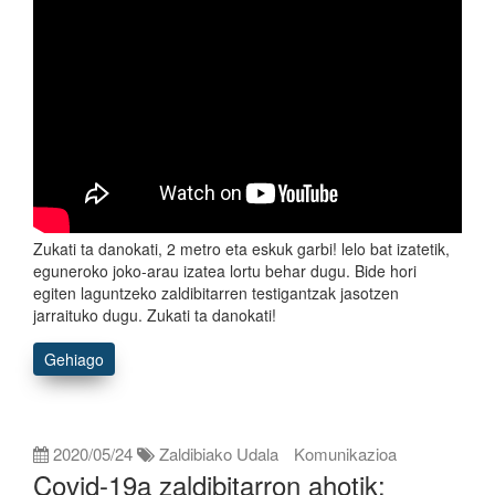
Zukati ta danokati, 2 metro eta eskuk garbi! lelo bat izatetik,
eguneroko joko-arau izatea lortu behar dugu. Bide hori
egiten laguntzeko zaldibitarren testigantzak jasotzen
jarraituko dugu. Zukati ta danokati!
Gehiago
2020/05/24
Zaldibiako Udala
Komunikazioa
Covid-19a zaldibitarron ahotik: