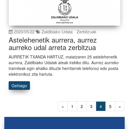
2020/05/22
Zaldibiako Udala
Zerbitzuak
Astelehenetik aurrera, aurrez
aurreko udal arreta zerbitzua
AURRETIK TXANDA HARTUZ, maiatzaren 25 astelehenetik
aurrera, Zaldibiako Udalak ateak irekiko ditu. Aurrez aurreko
tramiteak egin ahalko dituzte herritarrek telefonoz edo posta
elektronikoz zita hartuta.
Gehiago
«
1
2
3
4
5
»