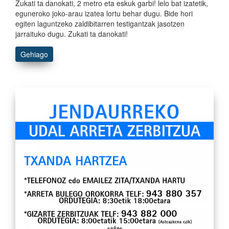
Zukati ta danokati, 2 metro eta eskuk garbi! lelo bat izatetik,
eguneroko joko-arau izatea lortu behar dugu. Bide hori
egiten laguntzeko zaldibitarren testigantzak jasotzen
jarraituko dugu. Zukati ta danokati!
Gehiago