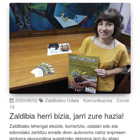
2020/06/02
Zaldibiako Udala
Komunikazioa
Covid-
19
Zaldibia herri bizia, jarri zure hazia!
Zaldibiako lehengai ekoizle, komertzio, ostalari edo eta
edonolako zerbitzu emaile diren autonomo nahiz enpresen
jarduera ekonomikoa sustatzeko ekimena jarri du abian