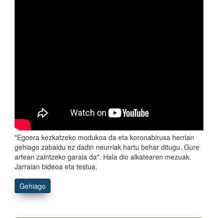
"Egoera kezkatzeko modukoa da eta koronabirusa herrian
gehiago zabaldu ez dadin neurriak hartu behar ditugu. Gure
artean zaintzeko garaia da". Hala dio alkatearen mezuak.
Jarraian bideoa eta testua.
Gehiago