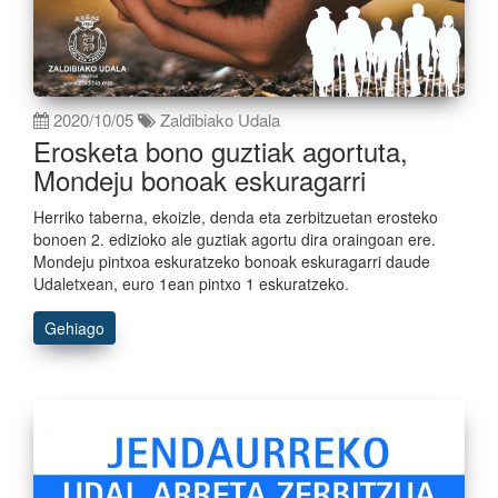
2020/10/05
Zaldibiako Udala
Erosketa bono guztiak agortuta,
Mondeju bonoak eskuragarri
Herriko taberna, ekoizle, denda eta zerbitzuetan erosteko
bonoen 2. edizioko ale guztiak agortu dira oraingoan ere.
Mondeju pintxoa eskuratzeko bonoak eskuragarri daude
Udaletxean, euro 1ean pintxo 1 eskuratzeko.
Gehiago