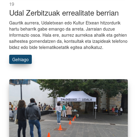
19
Udal Zerbitzuak errealitate berrian
Gaurtik aurrera, Udaletxean edo Kultur Etxean hitzordurik
hartu beharrik gabe emango da arreta. Jarraian duzue
informazio osoa. Hala ere, aurrez aurrekoa ahalik eta gehien
saihestea gomendatzen da, kontsultak eta izapideak telefono
bidez edo bide telematikoetatik egitea aholkatuz.
Gehiago