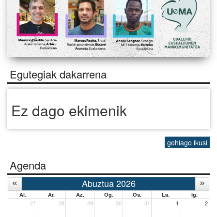
Egutegiak dakarrena
Ez dago ekimenik
gehiago ikusi
Agenda
Abuztua 2026
Al.
Ar.
Az.
Og.
Os.
La.
Ig.
27
28
29
30
31
1
2