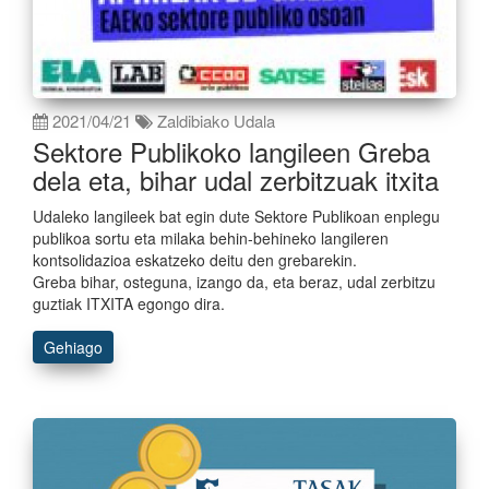
2021/04/21
Zaldibiako Udala
Sektore Publikoko langileen Greba
dela eta, bihar udal zerbitzuak itxita
Udaleko langileek bat egin dute Sektore Publikoan enplegu
publikoa sortu eta milaka behin-behineko langileren
kontsolidazioa eskatzeko deitu den grebarekin.
Greba bihar, osteguna, izango da, eta beraz, udal zerbitzu
guztiak ITXITA egongo dira.
Gehiago