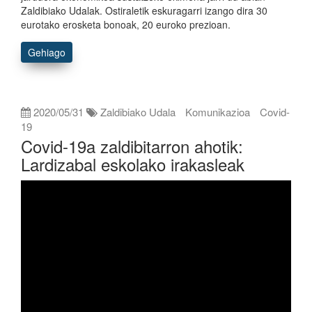
Zaldibiako Udalak. Ostiraletik eskuragarri izango dira 30
eurotako erosketa bonoak, 20 euroko prezioan.
Gehiago
2020/05/31
Zaldibiako Udala
Komunikazioa
Covid-
19
Covid-19a zaldibitarron ahotik:
Lardizabal eskolako irakasleak