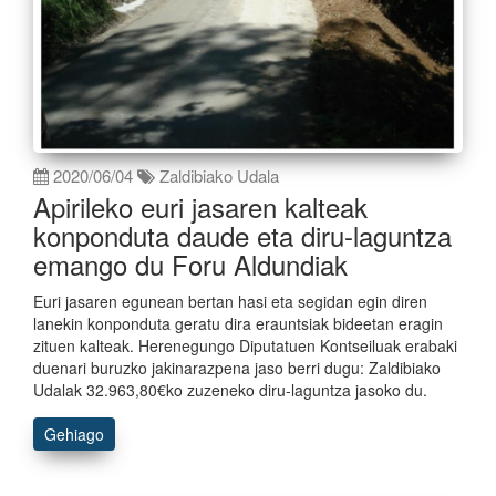
2020/06/04
Zaldibiako Udala
Apirileko euri jasaren kalteak
konponduta daude eta diru-laguntza
emango du Foru Aldundiak
Euri jasaren egunean bertan hasi eta segidan egin diren
lanekin konponduta geratu dira erauntsiak bideetan eragin
zituen kalteak. Herenegungo Diputatuen Kontseiluak erabaki
duenari buruzko jakinarazpena jaso berri dugu: Zaldibiako
Udalak 32.963,80€ko zuzeneko diru-laguntza jasoko du.
Gehiago