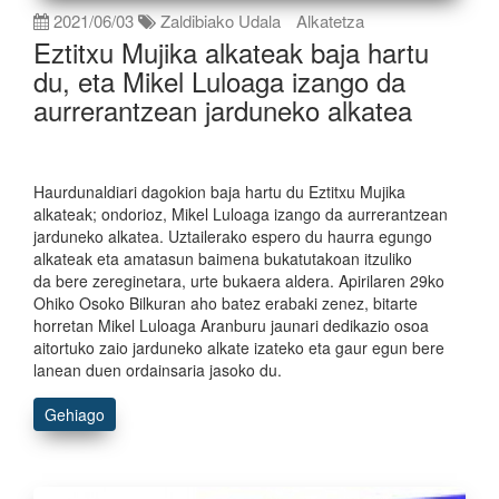
2021/06/03
Zaldibiako Udala
Alkatetza
Eztitxu Mujika alkateak baja hartu
du, eta Mikel Luloaga izango da
aurrerantzean jarduneko alkatea
Haurdunaldiari dagokion baja hartu du Eztitxu Mujika
alkateak; ondorioz, Mikel Luloaga izango da aurrerantzean
jarduneko alkatea. Uztailerako espero du haurra egungo
alkateak eta amatasun baimena bukatutakoan itzuliko
da bere zereginetara, urte bukaera aldera. Apirilaren 29ko
Ohiko Osoko Bilkuran aho batez erabaki zenez, bitarte
horretan Mikel Luloaga Aranburu jaunari dedikazio osoa
aitortuko zaio jarduneko alkate izateko eta gaur egun bere
lanean duen ordainsaria jasoko du.
Gehiago