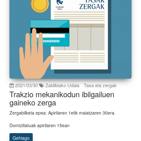
2021/03/30
Zaldibiako Udala
Tasa eta zergak
Trakzio mekanikodun ibilgailuen
gaineko zerga
Zergabilketa epea: Apirilaren 1etik maiatzaren 30era.
Domiziliatuak apirilaren 15ean
Gehiago