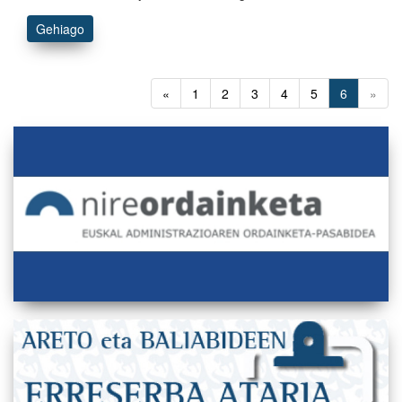
Gehiago
«
1
2
3
4
5
6
»