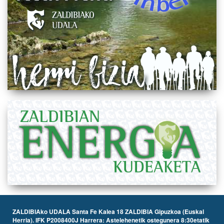
ZALDIBIAko UDALA Santa Fe Kalea 18 ZALDIBIA Gipuzkoa (Euskal
Herria). IFK P2008400J Harrera: Astelehenetik ostegunera 8:30etatik