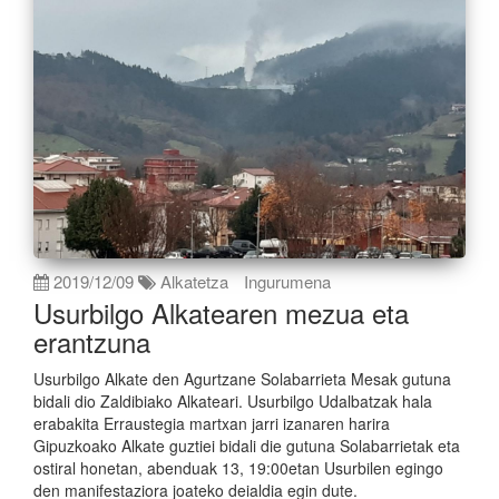
2019/12/09
Alkatetza
Ingurumena
Usurbilgo Alkatearen mezua eta
erantzuna
Usurbilgo Alkate den Agurtzane Solabarrieta Mesak gutuna
bidali dio Zaldibiako Alkateari. Usurbilgo Udalbatzak hala
erabakita Erraustegia martxan jarri izanaren harira
Gipuzkoako Alkate guztiei bidali die gutuna Solabarrietak eta
ostiral honetan, abenduak 13, 19:00etan Usurbilen egingo
den manifestaziora joateko deialdia egin dute.