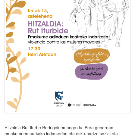
Hitzaldia Rut Iturbe Rodrigok emango du. Bera generoan,
emakumeen aurkako indarkerian eta esku-hartze sozial eta