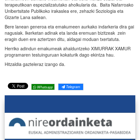
terapeutikoan espezializatutako aholkularia da. Baita Nafarroako
Unibertsitate Publikoko irakaslea ere, zehazki Soziologia eta
Gizarte Lana sailean.
Bere lanean generoa eta emakumeen aurkako indarkeria dira gai
nagusiak. Ikerketan adinak eta landa eremuan bizitzeak zein
eragin duen ere aztertzen ditu, aldagai moduan txertatuta.
Herriko adindun emakumeak ahalduntzeko XIMURRAK XAMUR
programaren testuinguruan kokaturik dago ekintza hau.
Hitzaldia gazteleraz izango da.
Telegram
Whatsapp