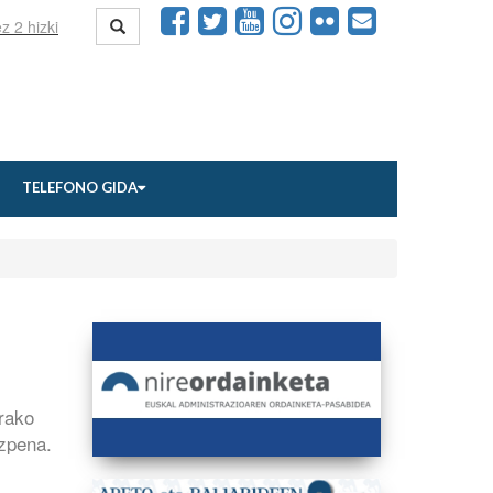
TELEFONO GIDA
7rako
azpena.