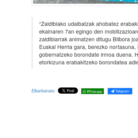
“Zaldibiako udalbatzak ahobatez erabaki 
ekainaren 7an egingo den mobilizazioare
zaldibiarrak animatzen ditugu Bilbora jo
Euskal Herria gara, berezko nortasuna, h
gobernatzeko borondate irmoa duena. He
etorkizuna erabakitzeko borondatea adi
Elkarbanatu
Telegram
Whatsapp