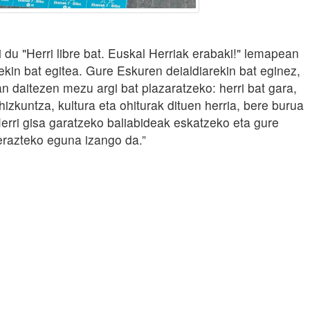
du "Herri libre bat. Euskal Herriak erabaki!" lemapean
kin bat egitea. Gure Eskuren deialdiarekin bat eginez,
an daitezen mezu argi bat plazaratzeko: herri bat gara,
izkuntza, kultura eta ohiturak dituen herria, bere burua
rri gisa garatzeko baliabideak eskatzeko eta gure
erazteko eguna izango da.”