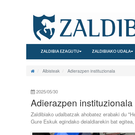
ZALDIBIA EZAGUTU
ZALDIBIAKO UDALA
Albisteak
Adierazpen instituzionala
2025/05/30
Adierazpen instituzionala
Zaldibiako udalbatzak ahobatez erabaki du "He
Gure Eskuk egindako deialdiarekin bat egitea, 