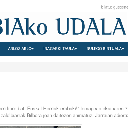
ARLOZ ARLO
IRAGARKI TAULA
BULEGO BIRTUALA
rri libre bat. Euskal Herriak erabaki!" lemapean ekainaren 
zaldibiarrak Bilbora joan daitezen animatuz. Jarraian adier