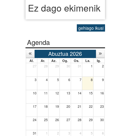
Ez dago ekimenik
gehiago ikusi
Agenda
Abuztua 2026
Al.
Ar.
Az.
Og.
Os.
La.
Ig.
27
28
29
30
31
1
2
3
4
5
6
7
8
9
10
11
12
13
14
15
16
17
18
19
20
21
22
23
24
25
26
27
28
29
30
31
1
2
3
4
5
6